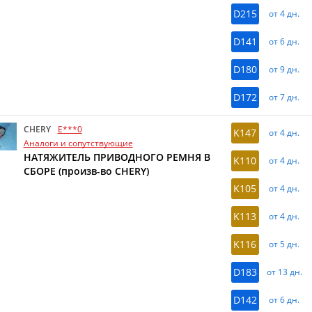
D215
от 4 дн.
D141
от 6 дн.
D180
от 9 дн.
D172
от 7 дн.
CHERY
E***0
K147
от 4 дн.
Аналоги и сопутствующие
НАТЯЖИТЕЛЬ ПРИВОДНОГО РЕМНЯ В
K110
от 4 дн.
СБОРЕ (произв-во CHERY)
K105
от 4 дн.
K113
от 4 дн.
K116
от 5 дн.
D183
от 13 дн.
D142
от 6 дн.