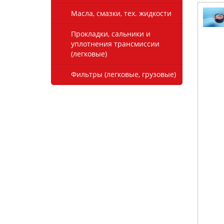
Масла, смазки, тех. жидкости
Прокладки, сальники и
уплотнения трансмиссии
(легковые)
Фильтры (легковые, грузовые)