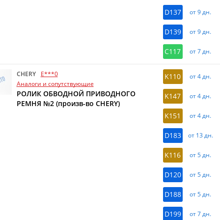
D137
от 9 дн.
D139
от 9 дн.
C117
от 7 дн.
CHERY
E***0
K110
от 4 дн.
Аналоги и сопутствующие
РОЛИК ОБВОДНОЙ ПРИВОДНОГО
K147
от 4 дн.
РЕМНЯ №2 (произв-во CHERY)
K151
от 4 дн.
D183
от 13 дн.
K116
от 5 дн.
D120
от 5 дн.
D188
от 5 дн.
D199
от 7 дн.