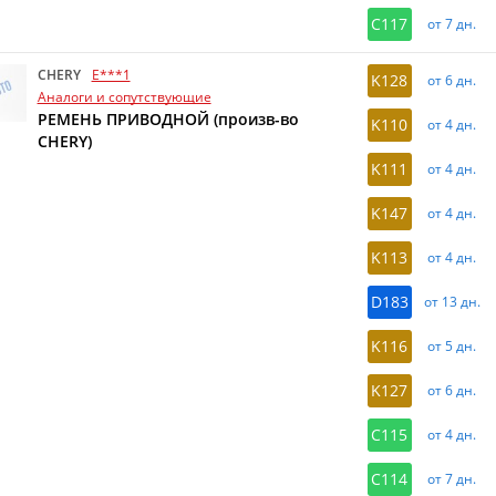
C117
от 7 дн.
CHERY
E***1
K128
от 6 дн.
Аналоги и сопутствующие
РЕМЕНЬ ПРИВОДНОЙ (произв-во
K110
от 4 дн.
CHERY)
K111
от 4 дн.
K147
от 4 дн.
K113
от 4 дн.
D183
от 13 дн.
K116
от 5 дн.
K127
от 6 дн.
C115
от 4 дн.
C114
от 7 дн.