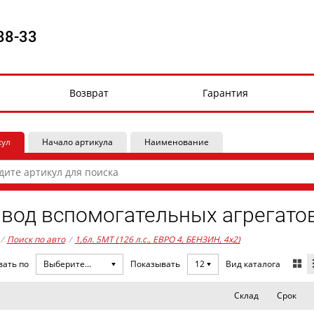
88-33
Возврат
Гарантия
кул
Начало артикула
Наименование
вод вспомогательных агрегатов
/
Поиск по авто
/
1,6л. 5MT (126 л.с., ЕВРО 4, БЕНЗИН, 4x2)
Вид каталога
вать по
Выберите...
Показывать
12
Склад
Срок