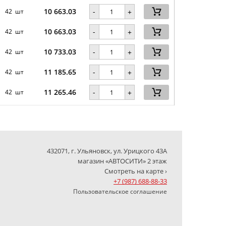
10 663.03
-
42 шт
+
10 663.03
-
42 шт
+
10 733.03
-
42 шт
+
11 185.65
-
42 шт
+
11 265.46
-
42 шт
+
432071, г. Ульяновск, ул. Урицкого 43А
магазин «АВТОСИТИ» 2 этаж
Смотреть на карте ›
+7 (987) 688-88-33
Пользовательское соглашение