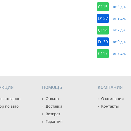
C115
от 4 дн.
D137
от 9 дн.
C114
от 7 дн.
D139
от 9 дн.
C117
от 7 дн.
УКЦИЯ
ПОМОЩЬ
КОМПАНИЯ
ог товаров
Оплата
О компании
р по авто
Доставка
Контакты
Возврат
Гарантия