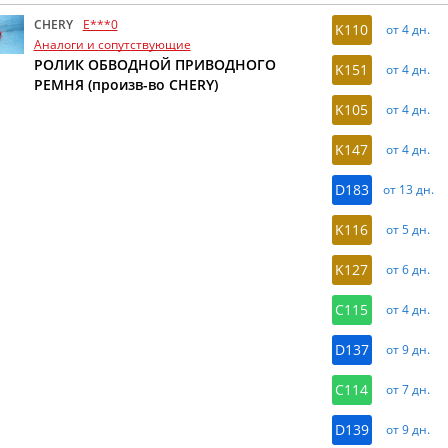
CHERY
E***0
K110
от 4 дн.
Аналоги и сопутствующие
РОЛИК ОБВОДНОЙ ПРИВОДНОГО
K151
от 4 дн.
РЕМНЯ (произв-во CHERY)
K105
от 4 дн.
K147
от 4 дн.
D183
от 13 дн.
K116
от 5 дн.
K127
от 6 дн.
C115
от 4 дн.
D137
от 9 дн.
C114
от 7 дн.
D139
от 9 дн.