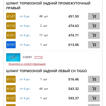
ШЛАНГ ТОРМОЗНОЙ ЗАДНИЙ ПРОМЕЖУТОЧНЫЙ
ПРАВЫЙ
K147
451.50
от 4 дн.
48 шт
K110
474.63
от 4 дн.
2 шт
K151
474.71
от 4 дн.
17 шт
D197
613.06
от 4 дн.
1 шт
CHERY
T***0
Аналоги и сопутствующие
ШЛАНГ ТОРМОЗНОЙ ЗАДНИЙ ЛЕВЫЙ CH TIGGO
K113
516.46
от 4 дн.
1 шт
K147
543.32
от 4 дн.
44 шт
K127
593.37
от 4 дн.
1 шт