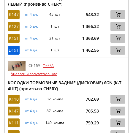
ЛЕВЫЙ (произв-во CHERY)
K147
543.32
от 4 дн.
45 шт
K127
1 366.32
от 6 дн.
1 шт
K151
1 368.69
от 4 дн.
21 шт
D191
1 462.56
от 4 дн.
1 шт
CHERY
T***A
Аналоги и сопутствующие
КОЛОДКИ ТОРМОЗНЫЕ ЗАДНИЕ (ДИСКОВЫЕ) 6GN (К-Т
4ШТ) (произв-во CHERY)
K110
702.69
от 4 дн.
32 компл
K147
705.53
от 4 дн.
87 компл
K111
759.29
от 4 дн.
140 компл