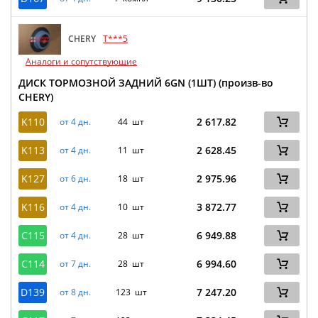
CHERY
T***5
Аналоги и сопутствующие
ДИСК ТОРМОЗНОЙ ЗАДНИЙ 6GN (1ШТ) (произв-во
CHERY)
K110
2 617.82
от 4 дн.
44 шт
K113
2 628.45
от 4 дн.
11 шт
K127
2 975.96
от 6 дн.
18 шт
K116
3 872.77
от 4 дн.
10 шт
C115
6 949.88
от 4 дн.
28 шт
C114
6 994.60
от 7 дн.
28 шт
D139
7 247.20
от 8 дн.
123 шт