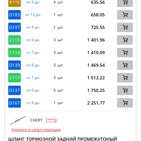
K116
635.56
от 4 дн.
4 шт
D183
658.05
от 13 дн.
1 шт
D197
725.55
от 4 дн.
1 шт
C115
1 401.96
от 4 дн.
3 шт
C114
1 410.09
от 7 дн.
3 шт
D139
1 469.54
от 8 дн.
3 шт
C117
1 512.22
от 7 дн.
3 шт
D137
1 750.25
от 9 дн.
5 шт
D167
2 251.77
от 4 дн.
1 шт
CHERY
T***0
Аналоги и сопутствующие
ШЛАНГ ТОРМОЗНОЙ ЗАДНИЙ ПРОМЕЖУТОНЫЙ