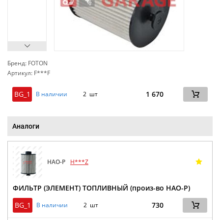
Бренд: FOTON
Артикул: F***F
сп
BG_1
1 670
В наличии
2 шт
Аналоги
HAO-P
H***Z
ФИЛЬТР (ЭЛЕМЕНТ) ТОПЛИВНЫЙ (произ-во HAO-P)
BG_1
730
В наличии
2 шт