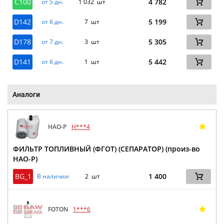
C100
4 782
от 5 дн.
1 032 шт
D142
5 199
от 6 дн.
7 шт
D178
5 305
от 7 дн.
3 шт
D141
5 442
от 6 дн.
1 шт
Аналоги
HAO-P
H***4
ФИЛЬТР ТОПЛИВНЫЙ (ФГОТ) (СЕПАРАТОР) (произ-во
HAO-P)
BG_1
1 400
В наличии
2 шт
FOTON
1***6