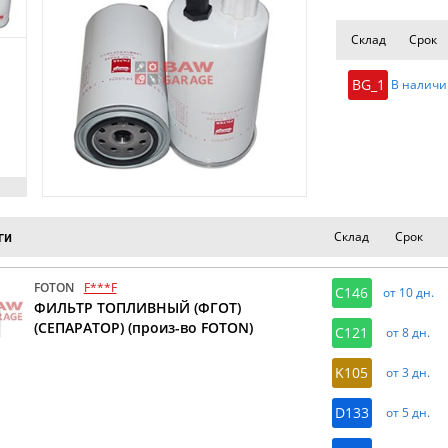
Склад
Срок
BG_1
В наличи
Склад
Срок
ги
FOTON
F***F
C146
от 10 дн.
ФИЛЬТР ТОПЛИВНЫЙ (ФГОТ)
(СЕПАРАТОР) (произ-во FOTON)
C121
от 8 дн.
K105
от 3 дн.
D133
от 5 дн.