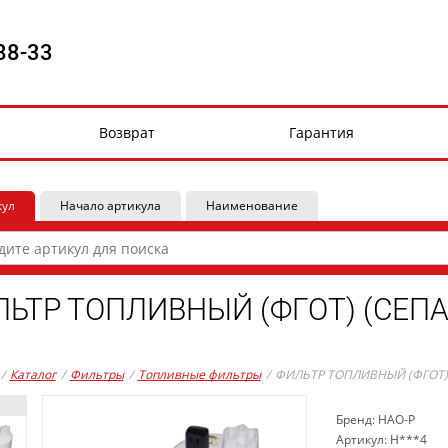
88-33
Возврат
Гарантия
кул
Начало артикула
Наименование
ЬТР ТОПЛИВНЫЙ (ФГОТ) (СЕПАР
/
Каталог
/
Фильтры
/
Топливные фильтры
/
ФИЛЬТР ТОПЛИВНЫЙ (ФГОТ) (
Бренд: HAO-P
Артикул: H***4