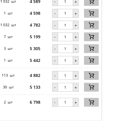
4 589
-
1 032 шт
+
4 598
-
1 шт
+
4 782
-
1 032 шт
+
5 199
-
7 шт
+
5 305
-
3 шт
+
5 442
-
1 шт
+
4 882
-
113 шт
+
5 133
-
30 шт
+
6 798
-
2 шт
+