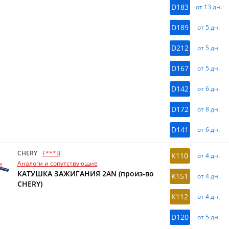
D183
от 13 дн.
D189
от 5 дн.
D212
от 5 дн.
D167
от 5 дн.
D142
от 6 дн.
D172
от 8 дн.
D141
от 6 дн.
CHERY
F***B
K110
от 4 дн.
Аналоги и сопутствующие
КАТУШКА ЗАЖИГАНИЯ 2AN (произ-во
K151
от 4 дн.
CHERY)
K112
от 4 дн.
D120
от 5 дн.