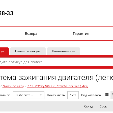
88-33
Возврат
Гарантия
кул
Начало артикула
Наименование
тема зажигания двигателя (лег
/
Поиск по авто
/
1,6л. 7DCT (186 л.с., ЕВРО 6, БЕНЗИН, 4x2)
Вид каталога
вать по
Выберите...
Показывать
12
Склад
Срок