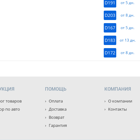
D191
от 5 дн.
D203
от 8 дн.
D167
от 5 дн.
D183
от 13 дн.
D172
от 8 дн.
УКЦИЯ
ПОМОЩЬ
КОМПАНИЯ
ог товаров
Оплата
О компании
р по авто
Доставка
Контакты
Возврат
Гарантия