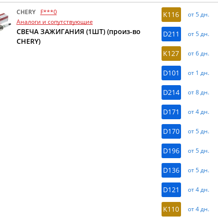
CHERY
F***0
K116
от 5 дн.
Аналоги и сопутствующие
СВЕЧА ЗАЖИГАНИЯ (1ШТ) (произ-во
D211
от 5 дн.
CHERY)
K127
от 6 дн.
D101
от 1 дн.
D214
от 8 дн.
D171
от 4 дн.
D170
от 5 дн.
D196
от 5 дн.
D136
от 5 дн.
D121
от 4 дн.
K110
от 4 дн.