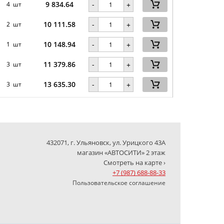
9 834.64
-
4 шт
+
10 111.58
-
2 шт
+
10 148.94
-
1 шт
+
11 379.86
-
3 шт
+
13 635.30
-
3 шт
+
432071, г. Ульяновск, ул. Урицкого 43А
магазин «АВТОСИТИ» 2 этаж
Смотреть на карте ›
+7 (987) 688-88-33
Пользовательское соглашение