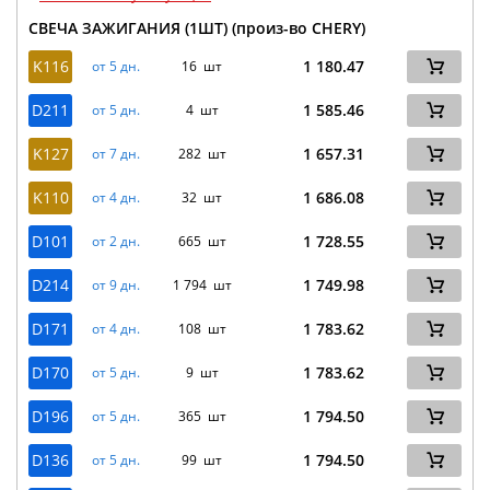
СВЕЧА ЗАЖИГАНИЯ (1ШТ) (произ-во CHERY)
K116
1 180.47
от 5 дн.
16 шт
D211
1 585.46
от 5 дн.
4 шт
K127
1 657.31
от 7 дн.
282 шт
K110
1 686.08
от 4 дн.
32 шт
D101
1 728.55
от 2 дн.
665 шт
D214
1 749.98
от 9 дн.
1 794 шт
D171
1 783.62
от 4 дн.
108 шт
D170
1 783.62
от 5 дн.
9 шт
D196
1 794.50
от 5 дн.
365 шт
D136
1 794.50
от 5 дн.
99 шт