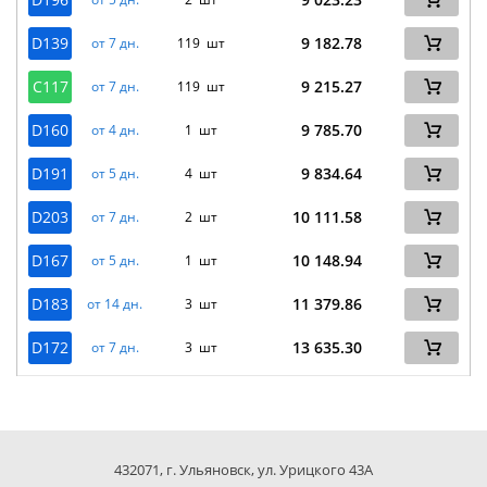
D139
9 182.78
от 7 дн.
119 шт
C117
9 215.27
от 7 дн.
119 шт
D160
9 785.70
от 4 дн.
1 шт
D191
9 834.64
от 5 дн.
4 шт
D203
10 111.58
от 7 дн.
2 шт
D167
10 148.94
от 5 дн.
1 шт
D183
11 379.86
от 14 дн.
3 шт
D172
13 635.30
от 7 дн.
3 шт
432071, г. Ульяновск, ул. Урицкого 43А