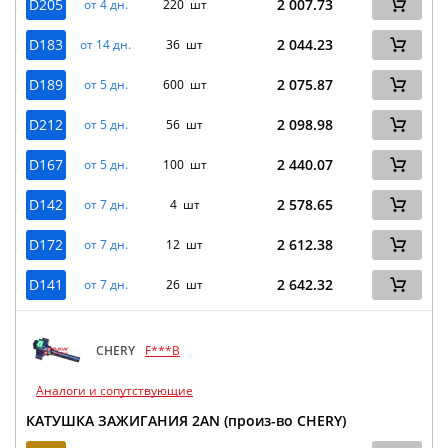
D205
2 007.73
от 4 дн.
220 шт
D183
2 044.23
от 14 дн.
36 шт
D189
2 075.87
от 5 дн.
600 шт
D212
2 098.98
от 5 дн.
56 шт
D167
2 440.07
от 5 дн.
100 шт
D142
2 578.65
от 7 дн.
4 шт
D172
2 612.38
от 7 дн.
12 шт
D141
2 642.32
от 7 дн.
26 шт
CHERY
F***B
Аналоги и сопутствующие
КАТУШКА ЗАЖИГАНИЯ 2AN (произ-во CHERY)