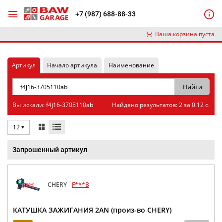
+7 (987) 688-88-33
Ваша корзина пуста
Артикул
Начало артикула
Наименование
Вы искали: f4j16-3705110ab
Найдено результатов: 2 за 0.12 с.
12
Запрошенный артикул
CHERY
F***B
КАТУШКА ЗАЖИГАНИЯ 2AN (произ-во CHERY)