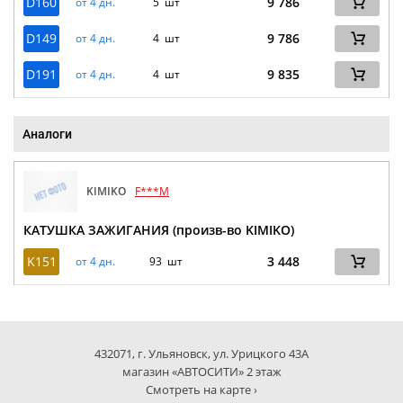
D160
9 786
от 4 дн.
5 шт
D149
9 786
от 4 дн.
4 шт
D191
9 835
от 4 дн.
4 шт
Аналоги
KIMIKO
F***M
КАТУШКА ЗАЖИГАНИЯ (произв-во KIMIKO)
K151
3 448
от 4 дн.
93 шт
432071, г. Ульяновск, ул. Урицкого 43А
магазин «АВТОСИТИ» 2 этаж
Смотреть на карте ›