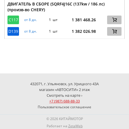
ДВИГАТЕЛЬ В СБОРЕ (SQRF4J16C (137kw / 186 лс)
(произв-во CHERY)
C117
1 381 468.26
от 8 дн.
1 шт
D139
1 382 026.98
от 8 дн.
1 шт
432071, г. Ульяновск, ул. Урицкого 43А
магазин «АВТОСИТИ» 2 этаж
Смотреть на карте ›
+7 (987) 688-88-33
Пользовательское соглашение
© 2026 КИТАЙМОТОР
Работает на
ZetaWeb