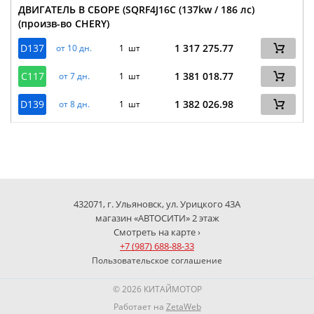
ДВИГАТЕЛЬ В СБОРЕ (SQRF4J16C (137kw / 186 лс)
(произв-во CHERY)
D137
1 317 275.77
от 10 дн.
1 шт
C117
1 381 018.77
от 7 дн.
1 шт
D139
1 382 026.98
от 8 дн.
1 шт
432071, г. Ульяновск, ул. Урицкого 43А
магазин «АВТОСИТИ» 2 этаж
Смотреть на карте ›
+7 (987) 688-88-33
Пользовательское соглашение
© 2026 КИТАЙМОТОР
Работает на
ZetaWeb