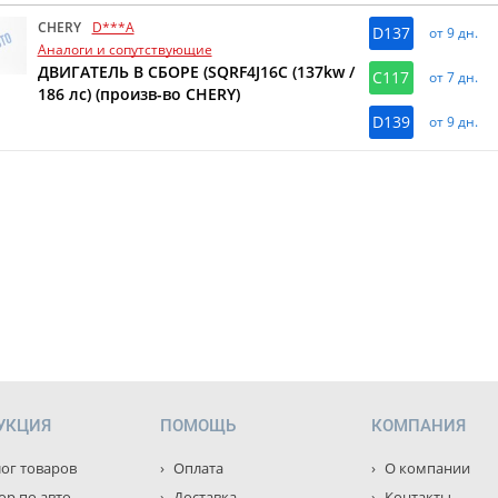
CHERY
D***A
D137
от 9 дн.
Аналоги и сопутствующие
ДВИГАТЕЛЬ В СБОРЕ (SQRF4J16C (137kw /
C117
от 7 дн.
186 лс) (произв-во CHERY)
D139
от 9 дн.
УКЦИЯ
ПОМОЩЬ
КОМПАНИЯ
ог товаров
Оплата
О компании
р по авто
Доставка
Контакты