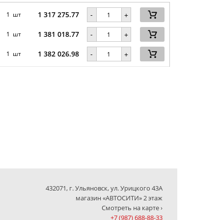
1 317 275.77
-
1 шт
+
1 381 018.77
-
1 шт
+
1 382 026.98
-
1 шт
+
432071, г. Ульяновск, ул. Урицкого 43А
магазин «АВТОСИТИ» 2 этаж
Смотреть на карте ›
+7 (987) 688-88-33