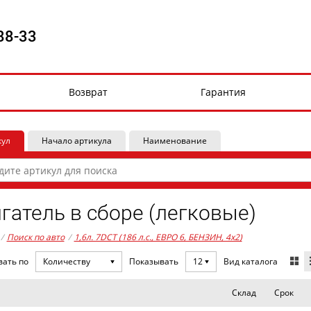
88-33
Возврат
Гарантия
кул
Начало артикула
Наименование
гатель в сборе (легковые)
/
Поиск по авто
/
1,6л. 7DCT (186 л.с., ЕВРО 6, БЕНЗИН, 4x2)
Вид каталога
вать по
Количеству
Показывать
12
Склад
Срок