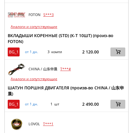
FOTON
S***3
Аналоги и сопутствующие
ВКЛАДЫШИ КОРЕННЫЕ (STD) (К-Т 10ШТ) (произ-во
FOTON)
BG_1
2 120.00
от 1 дн.
3 компл
CHINA / 山东华晨
T***#
Аналоги и сопутствующие
ШАТУН ПОРШНЯ ДВИГАТЕЛЯ (произв-во CHINA / 山东华
晨)
BG_1
2 490.00
от 1 дн.
1 шт
LOVOL
T***1