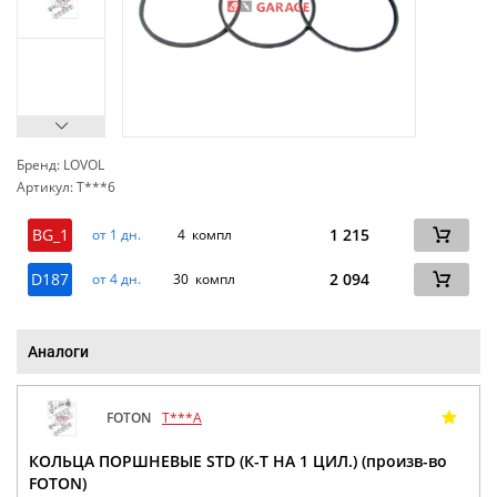
Бренд: LOVOL
Артикул: T***6
сп
BG_1
1 215
от 1 дн.
4 компл
D187
2 094
от 4 дн.
30 компл
Аналоги
FOTON
T***A
КОЛЬЦА ПОРШНЕВЫЕ STD (К-Т НА 1 ЦИЛ.) (произв-во
FOTON)