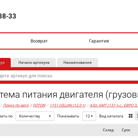
88-33
Возврат
Гарантия
кул
Начало артикула
Наименование
тема питания двигателя (грузов
/
Поиск по авто
/
FOTON
/
1151 (OLLIN) (12.0 т)
/
4,0л. 6MT (137 л.с., ЕВРО 3
Вид каталога
вать по
Количеству
Показывать
12
Склад
Срок