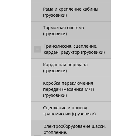
Рама и крепление кабины
(грузовики)
Тормозная система
(грузовики)
Трансмиссия, сцепление,
кардан, редуктор (грузовики)
Карданная передача
(грузовики)
Коробка переключения
передач (механика М/Т)
(грузовики)
Сцепление и привод
трансмиссии (грузовики)
Электрооборудование шасси,
отопление,