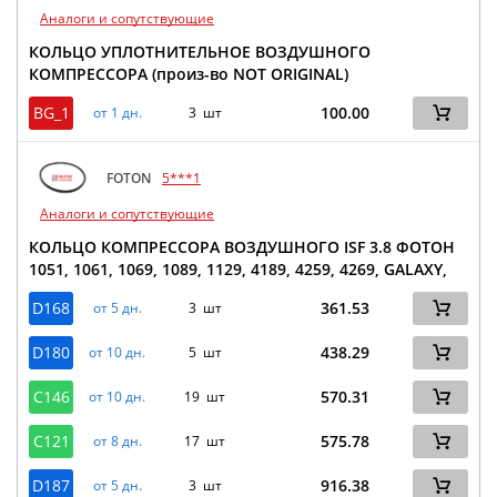
Аналоги и сопутствующие
КОЛЬЦО УПЛОТНИТЕЛЬНОЕ ВОЗДУШНОГО
КОМПРЕССОРА (произ-во NOT ORIGINAL)
BG_1
100.00
от 1 дн.
3 шт
FOTON
5***1
Аналоги и сопутствующие
КОЛЬЦО КОМПРЕССОРА ВОЗДУШНОГО ISF 3.8 ФОТОН
1051, 1061, 1069, 1089, 1129, 4189, 4259, 4269, GALAXY,
D168
361.53
от 5 дн.
3 шт
D180
438.29
от 10 дн.
5 шт
C146
570.31
от 10 дн.
19 шт
C121
575.78
от 8 дн.
17 шт
D187
916.38
от 5 дн.
3 шт