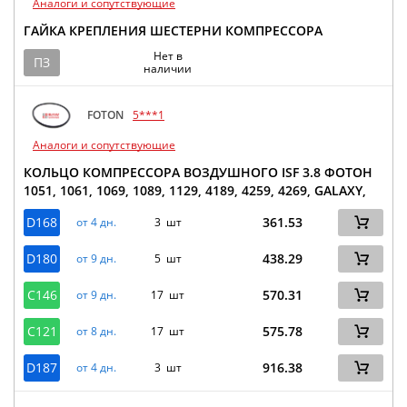
Аналоги и сопутствующие
ГАЙКА КРЕПЛЕНИЯ ШЕСТЕРНИ КОМПРЕССОРА
Нет в
ПЗ
наличии
FOTON
5***1
Аналоги и сопутствующие
КОЛЬЦО КОМПРЕССОРА ВОЗДУШНОГО ISF 3.8 ФОТОН
1051, 1061, 1069, 1089, 1129, 4189, 4259, 4269, GALAXY,
D168
361.53
от 4 дн.
3 шт
D180
438.29
от 9 дн.
5 шт
C146
570.31
от 9 дн.
17 шт
C121
575.78
от 8 дн.
17 шт
D187
916.38
от 4 дн.
3 шт