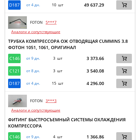
D187
49 637.29
от 4 дн.
10 шт
FOTON
5***7
Аналоги и сопутствующие
ТРУБКА КОМПРЕССОРА ОЖ ОТВОДЯЩАЯ CUMMINS 3.8
ФОТОН 1051, 1061, ОРИГИНАЛ
C146
3 373.66
от 9 дн.
3 шт
C121
3 540.08
от 8 дн.
3 шт
D187
4 296.00
от 4 дн.
15 шт
FOTON
3***3
Аналоги и сопутствующие
ФИТИНГ БЫСТРОСЪЕМНЫЙ СИСТЕМЫ ОХЛАЖДЕНИЯ
КОМПРЕССОРА
C146
1 366.86
от 9 дн.
4 шт