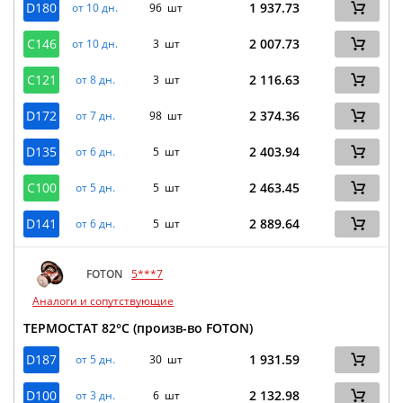
D180
1 937.73
от 10 дн.
96 шт
C146
2 007.73
от 10 дн.
3 шт
C121
2 116.63
от 8 дн.
3 шт
D172
2 374.36
от 7 дн.
98 шт
D135
2 403.94
от 6 дн.
5 шт
C100
2 463.45
от 5 дн.
5 шт
D141
2 889.64
от 6 дн.
5 шт
FOTON
5***7
Аналоги и сопутствующие
ТЕРМОСТАТ 82°C (произв-во FOTON)
D187
1 931.59
от 5 дн.
30 шт
D100
2 132.98
от 3 дн.
6 шт