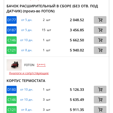
БАЧОК РАСШИРИТЕЛЬНЫЙ В СБОРЕ (БЕЗ ОТВ. ПОД
ДАТЧИК) (произ-во FOTON)
D177
2 048.52
от 5 дн.
2 шт
D187
3 456.85
от 5 дн.
15 шт
C146
5 662.50
от 10 дн.
1 шт
C121
5 940.02
от 8 дн.
1 шт
FOTON
5***1
Аналоги и сопутствующие
КОРПУС ТЕРМОСТАТА
D180
5 126.33
от 10 дн.
1 шт
C146
5 635.49
от 10 дн.
3 шт
C121
5 911.35
от 8 дн.
3 шт