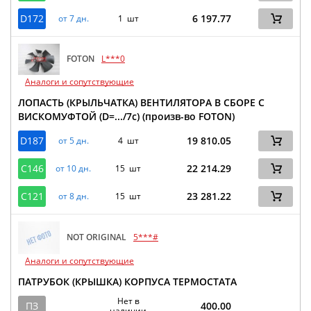
D172
6 197.77
от 7 дн.
1 шт
FOTON
L***0
Аналоги и сопутствующие
ЛОПАСТЬ (КРЫЛЬЧАТКА) ВЕНТИЛЯТОРА В СБОРЕ С
ВИСКОМУФТОЙ (D=.../7c) (произв-во FOTON)
D187
19 810.05
от 5 дн.
4 шт
C146
22 214.29
от 10 дн.
15 шт
C121
23 281.22
от 8 дн.
15 шт
NOT ORIGINAL
5***#
Аналоги и сопутствующие
ПАТРУБОК (КРЫШКА) КОРПУСА ТЕРМОСТАТА
Нет в
ПЗ
400.00
наличии