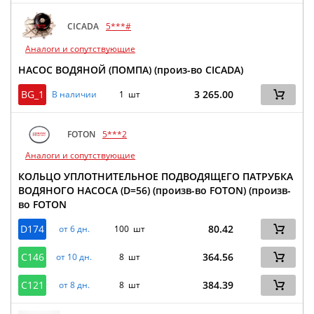
CICADA
5***#
Аналоги и сопутствующие
НАСОС ВОДЯНОЙ (ПОМПА) (произ-во CICADA)
BG_1
3 265.00
В наличии
1 шт
FOTON
5***2
Аналоги и сопутствующие
КОЛЬЦО УПЛОТНИТЕЛЬНОЕ ПОДВОДЯЩЕГО ПАТРУБКА
ВОДЯНОГО НАСОСА (D=56) (произв-во FOTON) (произв-
во FOTON
D174
80.42
от 6 дн.
100 шт
C146
364.56
от 10 дн.
8 шт
C121
384.39
от 8 дн.
8 шт