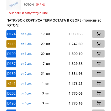
FOTON
5***8
Аналоги и сопутствующие
ПАТРУБОК КОРПУСА ТЕРМОСТАТА В СБОРЕ (произв-во
FOTON)
D174
1 050.65
от 6 дн.
10 шт
K113
1 242.60
от 3 дн.
29 шт
D100
1 300.10
от 3 дн.
29 шт
D187
1 329.58
от 5 дн.
17 шт
D189
1 354.96
от 5 дн.
31 шт
K141
1 478.21
от 3 дн.
1 шт
D202
1 770.06
от 6 дн.
3 шт
D190
1 770.16
от 6 дн.
3 шт