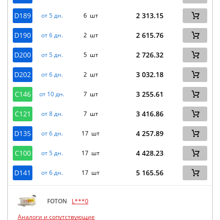
D189
2 313.15
от 5 дн.
6 шт
D190
2 615.76
от 6 дн.
2 шт
D200
2 726.32
от 5 дн.
5 шт
D202
3 032.18
от 6 дн.
2 шт
C146
3 255.61
от 10 дн.
7 шт
C121
3 416.86
от 8 дн.
7 шт
D135
4 257.89
от 6 дн.
17 шт
C100
4 428.23
от 5 дн.
17 шт
D141
5 165.56
от 6 дн.
17 шт
FOTON
L***0
Аналоги и сопутствующие