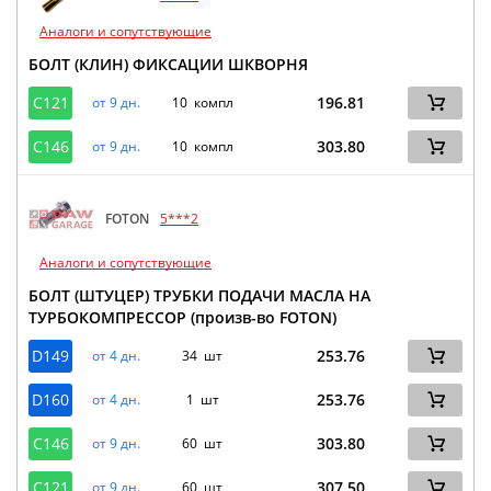
Аналоги и сопутствующие
БОЛТ (КЛИН) ФИКСАЦИИ ШКВОРНЯ
C121
196.81
от 9 дн.
10 компл
C146
303.80
от 9 дн.
10 компл
FOTON
5***2
Аналоги и сопутствующие
БОЛТ (ШТУЦЕР) ТРУБКИ ПОДАЧИ МАСЛА НА
ТУРБОКОМПРЕССОР (произв-во FOTON)
D149
253.76
от 4 дн.
34 шт
D160
253.76
от 4 дн.
1 шт
C146
303.80
от 9 дн.
60 шт
C121
307.50
от 9 дн.
60 шт