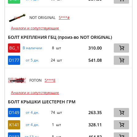
NOT ORIGINAL
5***#
Аналоги и сопутствующие
БОЛТ КРЕПЛЕНИЯ ГБЦ (произ-во NOT ORIGINAL)
BG_1
310.00
В наличии
8 шт
D177
541.08
от 5 дн.
24 шт
FOTON
5***8
Аналоги и сопутствующие
БОЛТ КРЫШКИ ШЕСТЕРЕН ГРМ
D149
263.35
от 4 дн.
74 шт
K141
328.11
от 4 дн.
1 шт
D183
464.82
от 13 дн.
5 шт