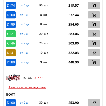
D174
219.57
от 6 дн.
96 шт
D100
232.44
от 2 дн.
8 шт
D189
254.65
от 5 дн.
8 шт
C121
283.06
от 9 дн.
20 шт
C146
303.80
от 9 дн.
20 шт
K141
322.03
от 4 дн.
10 шт
D180
448.90
от 9 дн.
9 шт
FOTON
3***7
Аналоги и сопутствующие
БОЛТ
D100
253.90
от 2 дн.
30 шт