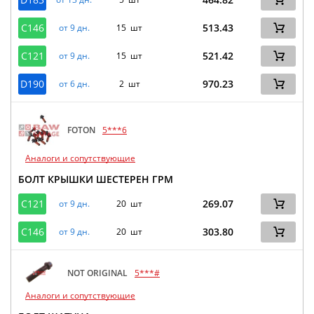
C146
513.43
от 9 дн.
15 шт
C121
521.42
от 9 дн.
15 шт
D190
970.23
от 6 дн.
2 шт
FOTON
5***6
Аналоги и сопутствующие
БОЛТ КРЫШКИ ШЕСТЕРЕН ГРМ
C121
269.07
от 9 дн.
20 шт
C146
303.80
от 9 дн.
20 шт
NOT ORIGINAL
5***#
Аналоги и сопутствующие