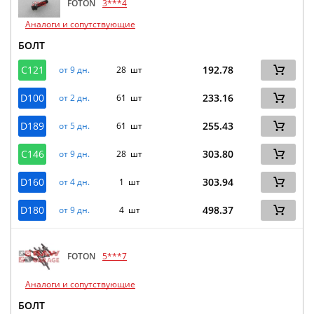
FOTON
3***4
Аналоги и сопутствующие
БОЛТ
C121
192.78
от 9 дн.
28 шт
D100
233.16
от 2 дн.
61 шт
D189
255.43
от 5 дн.
61 шт
C146
303.80
от 9 дн.
28 шт
D160
303.94
от 4 дн.
1 шт
D180
498.37
от 9 дн.
4 шт
FOTON
5***7
Аналоги и сопутствующие
БОЛТ