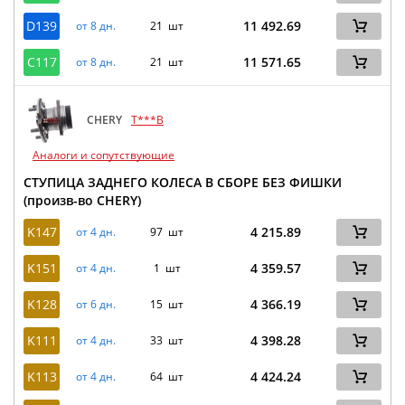
D139
11 492.69
от 8 дн.
21 шт
C117
11 571.65
от 8 дн.
21 шт
CHERY
T***B
Аналоги и сопутствующие
СТУПИЦА ЗАДНЕГО КОЛЕСА В СБОРЕ БЕЗ ФИШКИ
(произв-во CHERY)
K147
4 215.89
от 4 дн.
97 шт
K151
4 359.57
от 4 дн.
1 шт
K128
4 366.19
от 6 дн.
15 шт
K111
4 398.28
от 4 дн.
33 шт
K113
4 424.24
от 4 дн.
64 шт