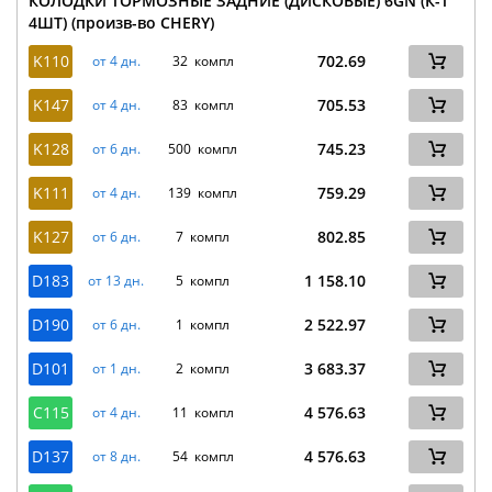
КОЛОДКИ ТОРМОЗНЫЕ ЗАДНИЕ (ДИСКОВЫЕ) 6GN (К-Т
4ШТ) (произв-во CHERY)
K110
702.69
от 4 дн.
32 компл
K147
705.53
от 4 дн.
83 компл
K128
745.23
от 6 дн.
500 компл
K111
759.29
от 4 дн.
139 компл
K127
802.85
от 6 дн.
7 компл
D183
1 158.10
от 13 дн.
5 компл
D190
2 522.97
от 6 дн.
1 компл
D101
3 683.37
от 1 дн.
2 компл
C115
4 576.63
от 4 дн.
11 компл
D137
4 576.63
от 8 дн.
54 компл