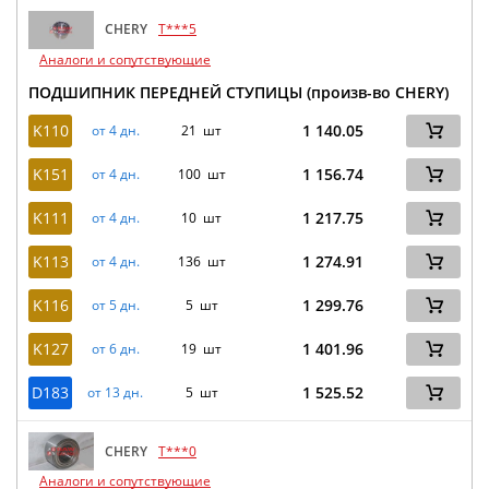
CHERY
T***5
Аналоги и сопутствующие
ПОДШИПНИК ПЕРЕДНЕЙ СТУПИЦЫ (произв-во CHERY)
K110
1 140.05
от 4 дн.
21 шт
K151
1 156.74
от 4 дн.
100 шт
K111
1 217.75
от 4 дн.
10 шт
K113
1 274.91
от 4 дн.
136 шт
K116
1 299.76
от 5 дн.
5 шт
K127
1 401.96
от 6 дн.
19 шт
D183
1 525.52
от 13 дн.
5 шт
CHERY
T***0
Аналоги и сопутствующие