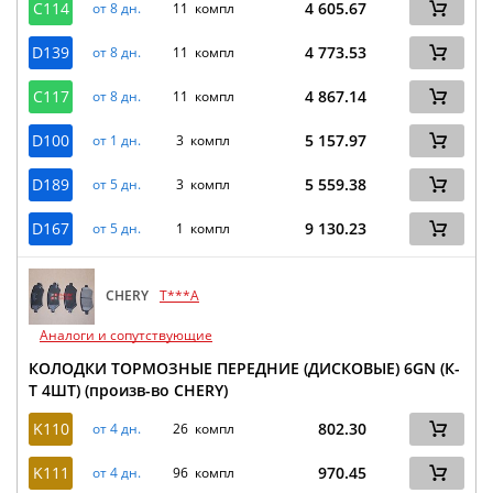
C114
4 605.67
от 8 дн.
11 компл
D139
4 773.53
от 8 дн.
11 компл
C117
4 867.14
от 8 дн.
11 компл
D100
5 157.97
от 1 дн.
3 компл
D189
5 559.38
от 5 дн.
3 компл
D167
9 130.23
от 5 дн.
1 компл
CHERY
T***A
Аналоги и сопутствующие
КОЛОДКИ ТОРМОЗНЫЕ ПЕРЕДНИЕ (ДИСКОВЫЕ) 6GN (К-
Т 4ШТ) (произв-во CHERY)
K110
802.30
от 4 дн.
26 компл
K111
970.45
от 4 дн.
96 компл