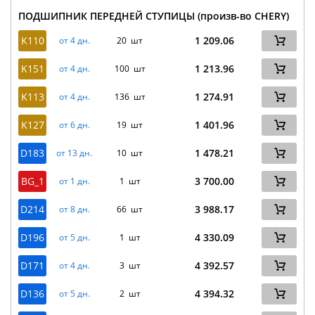
ПОДШИПНИК ПЕРЕДНЕЙ СТУПИЦЫ (произв-во CHERY)
K110
1 209.06
от 4 дн.
20 шт
K151
1 213.96
от 4 дн.
100 шт
K113
1 274.91
от 4 дн.
136 шт
K127
1 401.96
от 6 дн.
19 шт
D183
1 478.21
от 13 дн.
10 шт
BG_1
3 700.00
от 1 дн.
1 шт
D214
3 988.17
от 8 дн.
66 шт
D196
4 330.09
от 5 дн.
1 шт
D171
4 392.57
от 4 дн.
3 шт
D136
4 394.32
от 5 дн.
2 шт