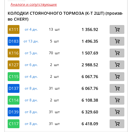
Аналоги и сопутствующие
КОЛОДКИ СТОЯНОЧНОГО ТОРМОЗА (К-Т 2ШТ) (произв-
во CHERY)
K111
1 356.92
от 4 дн.
13 шт
D183
1 496.35
от 13 дн.
5 шт
K116
1 507.69
от 5 дн.
70 шт
K127
2 988.52
от 6 дн.
2 шт
C115
6 067.76
от 4 дн.
2 шт
D137
6 067.76
от 8 дн.
31 шт
C114
6 108.38
от 8 дн.
2 шт
D139
6 329.60
от 8 дн.
31 шт
C117
6 418.09
от 8 дн.
31 шт