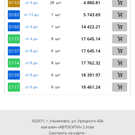
K110
4 880.81
от 4 дн.
28 шт
D183
5 743.69
от 13 дн.
1 шт
D160
14 422.21
от 4 дн.
1 шт
C115
17 645.14
от 4 дн.
8 шт
D137
17 645.14
от 8 дн.
6 шт
C114
17 762.32
от 8 дн.
8 шт
D139
18 391.97
от 8 дн.
6 шт
C117
18 461.24
от 8 дн.
6 шт
432071, г. Ульяновск, ул. Урицкого 43А
магазин «АВТОСИТИ» 2 этаж
Смотреть на карте ›