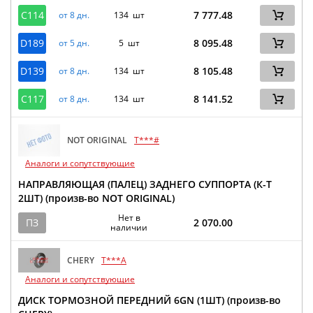
C114
7 777.48
от 8 дн.
134 шт
D189
8 095.48
от 5 дн.
5 шт
D139
8 105.48
от 8 дн.
134 шт
C117
8 141.52
от 8 дн.
134 шт
NOT ORIGINAL
T***#
Аналоги и сопутствующие
НАПРАВЛЯЮЩАЯ (ПАЛЕЦ) ЗАДНЕГО СУППОРТА (К-Т
2ШТ) (произв-во NOT ORIGINAL)
Нет в
ПЗ
2 070.00
наличии
CHERY
T***A
Аналоги и сопутствующие
ДИСК ТОРМОЗНОЙ ПЕРЕДНИЙ 6GN (1ШТ) (произв-во