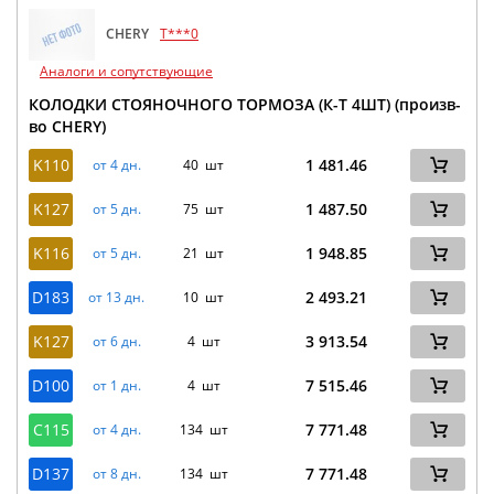
CHERY
T***0
Аналоги и сопутствующие
КОЛОДКИ СТОЯНОЧНОГО ТОРМОЗА (К-Т 4ШТ) (произв-
во CHERY)
K110
1 481.46
от 4 дн.
40 шт
K127
1 487.50
от 5 дн.
75 шт
K116
1 948.85
от 5 дн.
21 шт
D183
2 493.21
от 13 дн.
10 шт
K127
3 913.54
от 6 дн.
4 шт
D100
7 515.46
от 1 дн.
4 шт
C115
7 771.48
от 4 дн.
134 шт
D137
7 771.48
от 8 дн.
134 шт