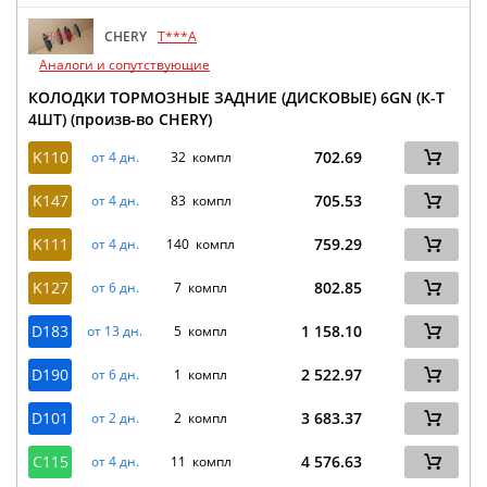
CHERY
T***A
Аналоги и сопутствующие
КОЛОДКИ ТОРМОЗНЫЕ ЗАДНИЕ (ДИСКОВЫЕ) 6GN (К-Т
4ШТ) (произв-во CHERY)
K110
702.69
от 4 дн.
32 компл
K147
705.53
от 4 дн.
83 компл
K111
759.29
от 4 дн.
140 компл
K127
802.85
от 6 дн.
7 компл
D183
1 158.10
от 13 дн.
5 компл
D190
2 522.97
от 6 дн.
1 компл
D101
3 683.37
от 2 дн.
2 компл
C115
4 576.63
от 4 дн.
11 компл