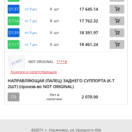
D137
17 645.14
от 9 дн.
6 шт
C114
17 762.32
от 7 дн.
8 шт
D139
18 391.97
от 9 дн.
6 шт
C117
18 461.24
от 7 дн.
6 шт
NOT ORIGINAL
T***#
Аналоги и сопутствующие
НАПРАВЛЯЮЩАЯ (ПАЛЕЦ) ЗАДНЕГО СУППОРТА (К-Т
2ШТ) (произв-во NOT ORIGINAL)
Нет в
ПЗ
2 070.00
наличии
432071, г. Ульяновск, ул. Урицкого 43А