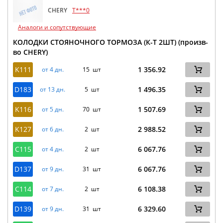
CHERY
T***0
Аналоги и сопутствующие
КОЛОДКИ СТОЯНОЧНОГО ТОРМОЗА (К-Т 2ШТ) (произв-
во CHERY)
K111
1 356.92
от 4 дн.
15 шт
D183
1 496.35
от 13 дн.
5 шт
K116
1 507.69
от 5 дн.
70 шт
K127
2 988.52
от 6 дн.
2 шт
C115
6 067.76
от 4 дн.
2 шт
D137
6 067.76
от 9 дн.
31 шт
C114
6 108.38
от 7 дн.
2 шт
D139
6 329.60
от 9 дн.
31 шт