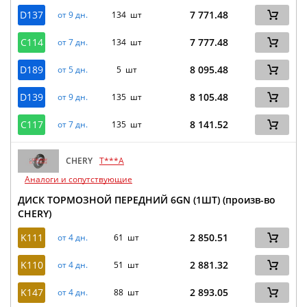
D137
7 771.48
от 9 дн.
134 шт
C114
7 777.48
от 7 дн.
134 шт
D189
8 095.48
от 5 дн.
5 шт
D139
8 105.48
от 9 дн.
135 шт
C117
8 141.52
от 7 дн.
135 шт
CHERY
T***A
Аналоги и сопутствующие
ДИСК ТОРМОЗНОЙ ПЕРЕДНИЙ 6GN (1ШТ) (произв-во
CHERY)
K111
2 850.51
от 4 дн.
61 шт
K110
2 881.32
от 4 дн.
51 шт
K147
2 893.05
от 4 дн.
88 шт