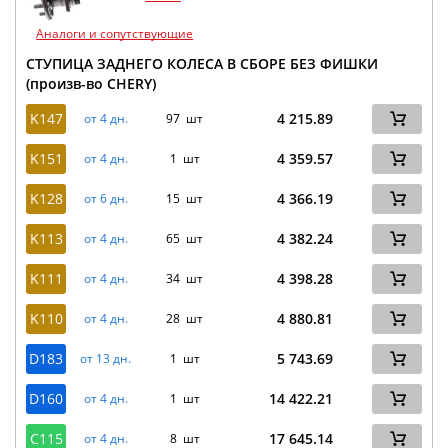
Аналоги и сопутствующие
СТУПИЦА ЗАДНЕГО КОЛЕСА В СБОРЕ БЕЗ ФИШКИ
(произв-во CHERY)
K147
4 215.89
от 4 дн.
97 шт
K151
4 359.57
от 4 дн.
1 шт
K128
4 366.19
от 6 дн.
15 шт
K113
4 382.24
от 4 дн.
65 шт
K111
4 398.28
от 4 дн.
34 шт
K110
4 880.81
от 4 дн.
28 шт
D183
5 743.69
от 13 дн.
1 шт
D160
14 422.21
от 4 дн.
1 шт
C115
17 645.14
от 4 дн.
8 шт