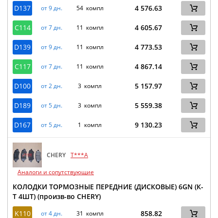
D137
4 576.63
от 9 дн.
54 компл
C114
4 605.67
от 7 дн.
11 компл
D139
4 773.53
от 9 дн.
11 компл
C117
4 867.14
от 7 дн.
11 компл
D100
5 157.97
от 2 дн.
3 компл
D189
5 559.38
от 5 дн.
3 компл
D167
9 130.23
от 5 дн.
1 компл
CHERY
T***A
Аналоги и сопутствующие
КОЛОДКИ ТОРМОЗНЫЕ ПЕРЕДНИЕ (ДИСКОВЫЕ) 6GN (К-
Т 4ШТ) (произв-во CHERY)
K110
858.82
от 4 дн.
31 компл