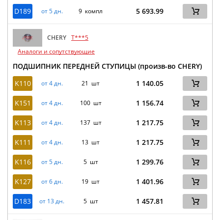
D189
5 693.99
от 5 дн.
9 компл
CHERY
T***5
Аналоги и сопутствующие
ПОДШИПНИК ПЕРЕДНЕЙ СТУПИЦЫ (произв-во CHERY)
K110
1 140.05
от 4 дн.
21 шт
K151
1 156.74
от 4 дн.
100 шт
K113
1 217.75
от 4 дн.
137 шт
K111
1 217.75
от 4 дн.
13 шт
K116
1 299.76
от 5 дн.
5 шт
K127
1 401.96
от 6 дн.
19 шт
D183
1 457.81
от 13 дн.
5 шт