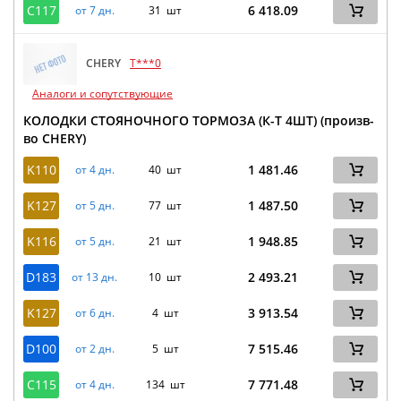
C117
6 418.09
от 7 дн.
31 шт
CHERY
T***0
Аналоги и сопутствующие
КОЛОДКИ СТОЯНОЧНОГО ТОРМОЗА (К-Т 4ШТ) (произв-
во CHERY)
K110
1 481.46
от 4 дн.
40 шт
K127
1 487.50
от 5 дн.
77 шт
K116
1 948.85
от 5 дн.
21 шт
D183
2 493.21
от 13 дн.
10 шт
K127
3 913.54
от 6 дн.
4 шт
D100
7 515.46
от 2 дн.
5 шт
C115
7 771.48
от 4 дн.
134 шт