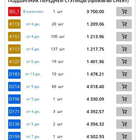
ПОДШИПНИК ПЕРЕДНЕЙ СТУПИЦЫ (произв-во CHERY)
BG_1
3 700.00
В наличии
1 шт
K110
1 209.06
от 4 дн.
20 шт
K151
1 213.96
от 4 дн.
100 шт
K113
1 217.75
от 4 дн.
137 шт
K127
1 401.96
от 6 дн.
19 шт
D183
1 478.21
от 13 дн.
10 шт
D214
4 018.40
от 9 дн.
66 шт
D196
4 330.09
от 5 дн.
1 шт
D171
4 392.57
от 4 дн.
3 шт
D136
4 394.32
от 5 дн.
2 шт
D199
4 502.93
от 7 дн.
1 шт