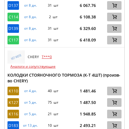
D137
6 067.76
от 8 дн.
31 шт
C114
6 108.38
от 8 дн.
2 шт
D139
6 329.60
от 8 дн.
31 шт
C117
6 418.09
от 8 дн.
31 шт
CHERY
T***0
Аналоги и сопутствующие
КОЛОДКИ СТОЯНОЧНОГО ТОРМОЗА (К-Т 4ШТ) (произв-
во CHERY)
K110
1 481.46
от 4 дн.
40 шт
K127
1 487.50
от 5 дн.
75 шт
K116
1 948.85
от 5 дн.
21 шт
D183
2 493.21
от 13 дн.
10 шт