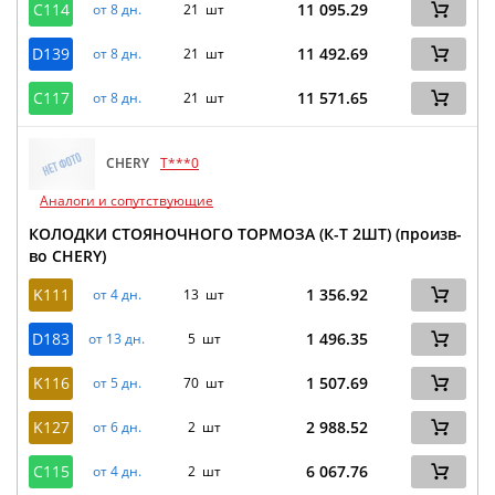
C114
11 095.29
от 8 дн.
21 шт
D139
11 492.69
от 8 дн.
21 шт
C117
11 571.65
от 8 дн.
21 шт
CHERY
T***0
Аналоги и сопутствующие
КОЛОДКИ СТОЯНОЧНОГО ТОРМОЗА (К-Т 2ШТ) (произв-
во CHERY)
K111
1 356.92
от 4 дн.
13 шт
D183
1 496.35
от 13 дн.
5 шт
K116
1 507.69
от 5 дн.
70 шт
K127
2 988.52
от 6 дн.
2 шт
C115
6 067.76
от 4 дн.
2 шт