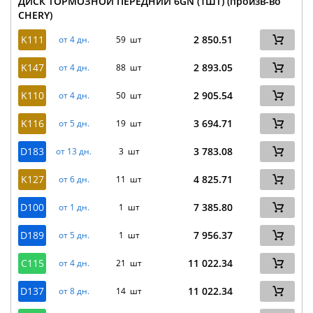
ДИСК ТОРМОЗНОЙ ПЕРЕДНИЙ 6GN (1ШТ) (произв-во
CHERY)
K111
2 850.51
от 4 дн.
59 шт
K147
2 893.05
от 4 дн.
88 шт
K110
2 905.54
от 4 дн.
50 шт
K116
3 694.71
от 5 дн.
19 шт
D183
3 783.08
от 13 дн.
3 шт
K127
4 825.71
от 6 дн.
11 шт
D100
7 385.80
от 1 дн.
1 шт
D189
7 956.37
от 5 дн.
1 шт
C115
11 022.34
от 4 дн.
21 шт
D137
11 022.34
от 8 дн.
14 шт