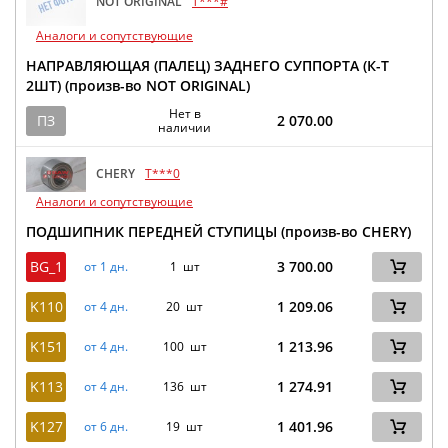
NOT ORIGINAL
T***#
Аналоги и сопутствующие
НАПРАВЛЯЮЩАЯ (ПАЛЕЦ) ЗАДНЕГО СУППОРТА (К-Т
2ШТ) (произв-во NOT ORIGINAL)
Нет в
ПЗ
2 070.00
наличии
CHERY
T***0
Аналоги и сопутствующие
ПОДШИПНИК ПЕРЕДНЕЙ СТУПИЦЫ (произв-во CHERY)
BG_1
3 700.00
от 1 дн.
1 шт
K110
1 209.06
от 4 дн.
20 шт
K151
1 213.96
от 4 дн.
100 шт
K113
1 274.91
от 4 дн.
136 шт
K127
1 401.96
от 6 дн.
19 шт