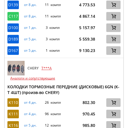
D139
4 773.53
от 8 дн.
11 компл
C117
4 867.14
от 8 дн.
11 компл
D100
5 157.97
от 1 дн.
3 компл
D189
5 559.38
от 5 дн.
3 компл
D167
9 130.23
от 5 дн.
1 компл
CHERY
T***A
Аналоги и сопутствующие
КОЛОДКИ ТОРМОЗНЫЕ ПЕРЕДНИЕ (ДИСКОВЫЕ) 6GN (К-
Т 4ШТ) (произв-во CHERY)
K110
802.30
от 4 дн.
26 компл
K111
970.45
от 4 дн.
96 компл
K116
985.80
от 5 дн.
12 компл