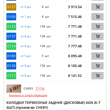
K127
3 913.54
от 6 дн.
4 шт
D100
7 515.46
от 1 дн.
4 шт
C115
7 771.48
от 4 дн.
134 шт
D137
7 771.48
от 8 дн.
134 шт
C114
7 777.48
от 8 дн.
134 шт
D189
8 095.48
от 5 дн.
5 шт
D139
8 105.48
от 8 дн.
134 шт
C117
8 141.52
от 8 дн.
134 шт
CHERY
T***A
Аналоги и сопутствующие
КОЛОДКИ ТОРМОЗНЫЕ ЗАДНИЕ (ДИСКОВЫЕ) 6GN (К-Т
4ШТ) (произв-во CHERY)