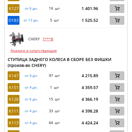
K127
1 401.96
от 6 дн.
19 шт
D183
1 525.52
от 13 дн.
5 шт
CHERY
T***B
Аналоги и сопутствующие
СТУПИЦА ЗАДНЕГО КОЛЕСА В СБОРЕ БЕЗ ФИШКИ
(произв-во CHERY)
K147
4 215.89
от 4 дн.
97 шт
K151
4 359.57
от 4 дн.
1 шт
K128
4 366.19
от 6 дн.
15 шт
K111
4 398.28
от 4 дн.
33 шт
K113
4 424.24
от 4 дн.
64 шт