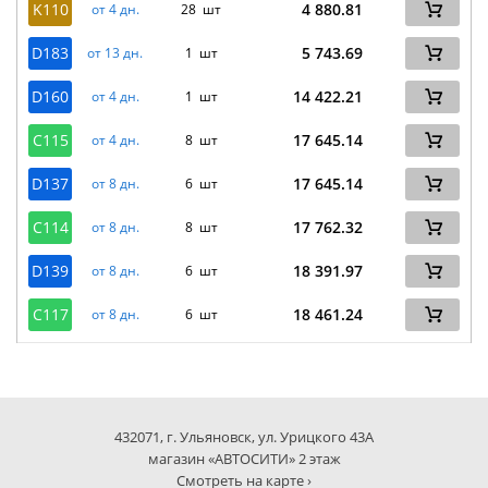
K110
4 880.81
от 4 дн.
28 шт
D183
5 743.69
от 13 дн.
1 шт
D160
14 422.21
от 4 дн.
1 шт
C115
17 645.14
от 4 дн.
8 шт
D137
17 645.14
от 8 дн.
6 шт
C114
17 762.32
от 8 дн.
8 шт
D139
18 391.97
от 8 дн.
6 шт
C117
18 461.24
от 8 дн.
6 шт
432071, г. Ульяновск, ул. Урицкого 43А
магазин «АВТОСИТИ» 2 этаж
Смотреть на карте ›