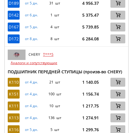
D189
4 956.37
от 5 дн.
31 шт
D142
5 375.47
от 6 дн.
1 шт
D167
5 739.85
от 5 дн.
4 шт
D172
6 284.08
от 8 дн.
8 шт
CHERY
T***5
Аналоги и сопутствующие
ПОДШИПНИК ПЕРЕДНЕЙ СТУПИЦЫ (произв-во CHERY)
K110
1 140.05
от 4 дн.
21 шт
K151
1 156.74
от 4 дн.
100 шт
K111
1 217.75
от 4 дн.
10 шт
K113
1 274.91
от 4 дн.
136 шт
K116
1 299.76
от 5 дн.
5 шт