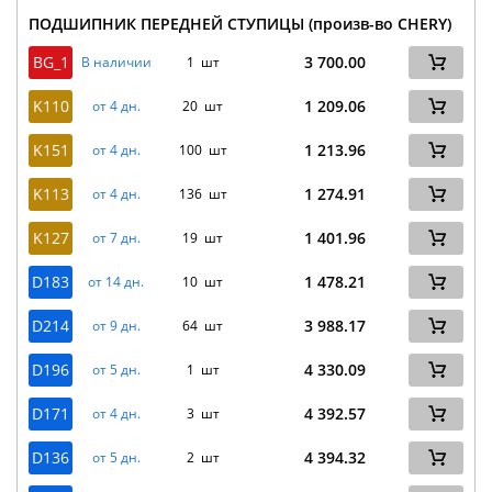
ПОДШИПНИК ПЕРЕДНЕЙ СТУПИЦЫ (произв-во CHERY)
BG_1
3 700.00
В наличии
1 шт
K110
1 209.06
от 4 дн.
20 шт
K151
1 213.96
от 4 дн.
100 шт
K113
1 274.91
от 4 дн.
136 шт
K127
1 401.96
от 7 дн.
19 шт
D183
1 478.21
от 14 дн.
10 шт
D214
3 988.17
от 9 дн.
64 шт
D196
4 330.09
от 5 дн.
1 шт
D171
4 392.57
от 4 дн.
3 шт
D136
4 394.32
от 5 дн.
2 шт