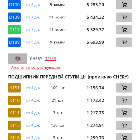
D100
5 283.20
от 2 дн.
9 компл
D139
5 434.32
от 7 дн.
11 компл
C117
5 529.37
от 7 дн.
11 компл
D189
5 693.99
от 5 дн.
9 компл
CHERY
T***5
Аналоги и сопутствующие
ПОДШИПНИК ПЕРЕДНЕЙ СТУПИЦЫ (произв-во CHERY)
K151
1 156.74
от 4 дн.
100 шт
K110
1 172.42
от 4 дн.
21 шт
K111
1 217.75
от 4 дн.
3 шт
K113
1 274.91
от 4 дн.
136 шт
K116
1 299.76
от 5 дн.
5 шт