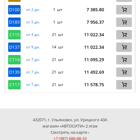
D100
7 385.80
от 2 дн.
1 шт
D189
7 956.37
от 5 дн.
1 шт
C115
11 022.34
от 4 дн.
21 шт
D137
11 022.34
от 9 дн.
14 шт
C114
11 095.29
от 7 дн.
21 шт
D139
11 492.69
от 7 дн.
21 шт
C117
11 578.75
от 7 дн.
21 шт
432071, г. Ульяновск, ул. Урицкого 43А
магазин «АВТОСИТИ» 2 этаж
Смотреть на карте ›
+7 (987) 688-88-33