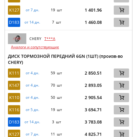
K127
1 401.96
от 7 дн.
19 шт
D183
1 460.08
от 14 дн.
7 шт
CHERY
T***A
Аналоги и сопутствующие
ДИСК ТОРМОЗНОЙ ПЕРЕДНИЙ 6GN (1ШТ) (произв-во
CHERY)
K111
2 850.51
от 4 дн.
59 шт
K147
2 893.05
от 4 дн.
70 шт
K110
2 905.54
от 4 дн.
50 шт
K116
3 694.71
от 5 дн.
19 шт
D183
3 783.08
от 14 дн.
3 шт
K127
4 825.71
от 7 дн.
11 шт