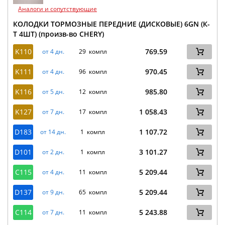
Аналоги и сопутствующие
КОЛОДКИ ТОРМОЗНЫЕ ПЕРЕДНИЕ (ДИСКОВЫЕ) 6GN (К-
Т 4ШТ) (произв-во CHERY)
K110
769.59
от 4 дн.
29 компл
K111
970.45
от 4 дн.
96 компл
K116
985.80
от 5 дн.
12 компл
K127
1 058.43
от 7 дн.
17 компл
D183
1 107.72
от 14 дн.
1 компл
D101
3 101.27
от 2 дн.
1 компл
C115
5 209.44
от 4 дн.
11 компл
D137
5 209.44
от 9 дн.
65 компл
C114
5 243.88
от 7 дн.
11 компл