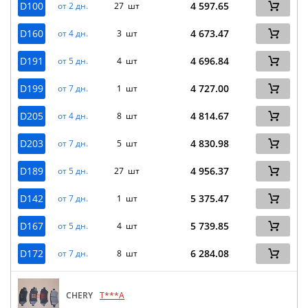
D100
4 597.65
от 2 дн.
27 шт
D160
4 673.47
от 4 дн.
3 шт
D191
4 696.84
от 5 дн.
4 шт
D199
4 727.00
от 7 дн.
1 шт
D205
4 814.67
от 4 дн.
8 шт
D203
4 830.98
от 7 дн.
5 шт
D189
4 956.37
от 5 дн.
27 шт
D142
5 375.47
от 7 дн.
1 шт
D167
5 739.85
от 5 дн.
4 шт
D172
6 284.08
от 7 дн.
8 шт
CHERY
T***A