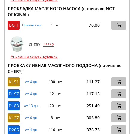
ПРОКЛАДКА МАСЛЯНОГО НАСОСА (произв-во NOT
ORIGINAL)
BG_1
70.00
В наличии
1 шт
CHERY
4***2
Аналоги и сопутствующие
ПРОБКА СЛИВНАЯ МАСЛЯНОГО ПОДДОНА (произв-во
CHERY)
K151
111.27
от 4 дн.
100 шт
D197
117.15
от 4 дн.
12 шт
D183
251.40
от 13 дн.
20 шт
K127
303.80
от 6 дн.
8 шт
D205
376.73
от 4 дн.
116 шт