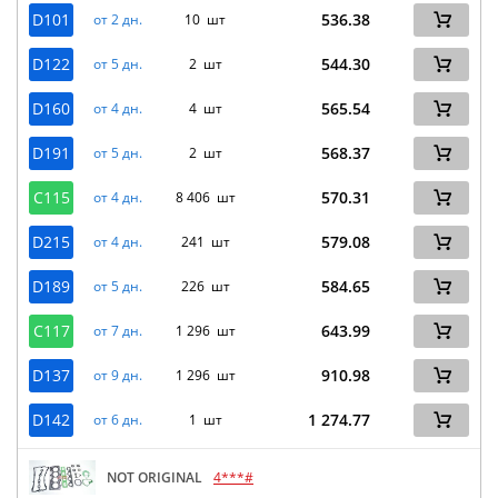
D101
536.38
от 2 дн.
10 шт
D122
544.30
от 5 дн.
2 шт
D160
565.54
от 4 дн.
4 шт
D191
568.37
от 5 дн.
2 шт
C115
570.31
от 4 дн.
8 406 шт
D215
579.08
от 4 дн.
241 шт
D189
584.65
от 5 дн.
226 шт
C117
643.99
от 7 дн.
1 296 шт
D137
910.98
от 9 дн.
1 296 шт
D142
1 274.77
от 6 дн.
1 шт
NOT ORIGINAL
4***#