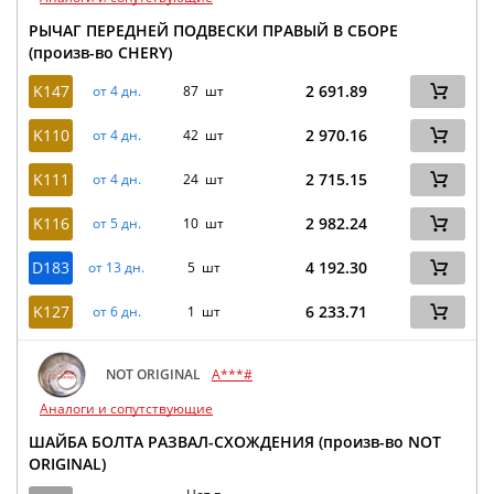
РЫЧАГ ПЕРЕДНЕЙ ПОДВЕСКИ ПРАВЫЙ В СБОРЕ
(произв-во CHERY)
K147
2 691.89
от 4 дн.
87 шт
K110
2 970.16
от 4 дн.
42 шт
K111
2 715.15
от 4 дн.
24 шт
K116
2 982.24
от 5 дн.
10 шт
D183
4 192.30
от 13 дн.
5 шт
K127
6 233.71
от 6 дн.
1 шт
NOT ORIGINAL
A***#
Аналоги и сопутствующие
ШАЙБА БОЛТА РАЗВАЛ-СХОЖДЕНИЯ (произв-во NOT
ORIGINAL)