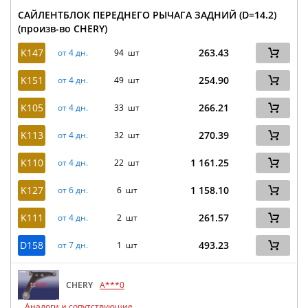
САЙЛЕНТБЛОК ПЕРЕДНЕГО РЫЧАГА ЗАДНИЙ (D=14.2)
(произв-во CHERY)
K147
263.43
от 4 дн.
94 шт
K151
254.90
от 4 дн.
49 шт
K105
266.21
от 4 дн.
33 шт
K113
270.39
от 4 дн.
32 шт
K110
1 161.25
от 4 дн.
22 шт
K127
1 158.10
от 6 дн.
6 шт
K111
261.57
от 4 дн.
2 шт
D158
493.23
от 7 дн.
1 шт
CHERY
A***0
Аналоги и сопутствующие