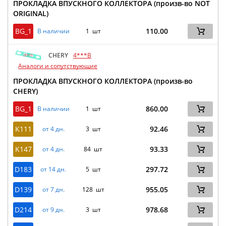
ПРОКЛАДКА ВПУСКНОГО КОЛЛЕКТОРА (произв-во NOT
ORIGINAL)
BG_1
110.00
В наличии
1 шт
CHERY
4***B
Аналоги и сопутствующие
ПРОКЛАДКА ВПУСКНОГО КОЛЛЕКТОРА (произв-во
CHERY)
BG_1
860.00
В наличии
1 шт
K111
92.46
от 4 дн.
3 шт
K147
93.33
от 4 дн.
84 шт
D183
297.72
от 14 дн.
5 шт
D139
955.05
от 7 дн.
128 шт
D214
978.68
от 9 дн.
3 шт