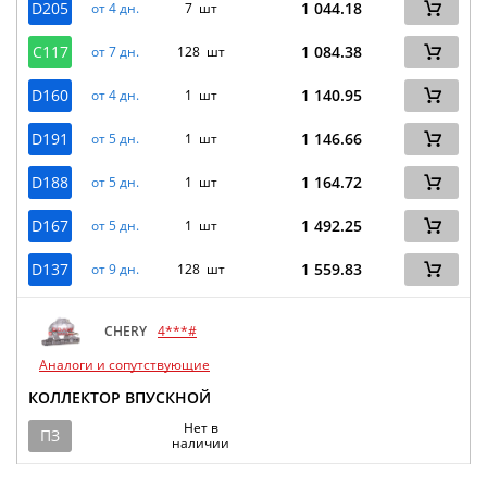
D205
1 044.18
от 4 дн.
7 шт
C117
1 084.38
от 7 дн.
128 шт
D160
1 140.95
от 4 дн.
1 шт
D191
1 146.66
от 5 дн.
1 шт
D188
1 164.72
от 5 дн.
1 шт
D167
1 492.25
от 5 дн.
1 шт
D137
1 559.83
от 9 дн.
128 шт
CHERY
4***#
Аналоги и сопутствующие
КОЛЛЕКТОР ВПУСКНОЙ
Нет в
ПЗ
наличии