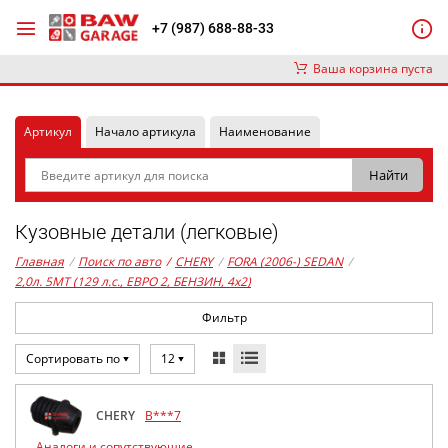
+7 (987) 688-88-33
Ваша корзина пуста
Артикул
Начало артикула
Наименование
Кузовные детали (легковые)
Главная
/
Поиск по авто
/
CHERY
/
FORA (2006-) SEDAN
/
2,0л. 5MT (129 л.с., ЕВРО 2, БЕНЗИН, 4x2)
Фильтр
Сортировать по
12
CHERY
B***7
Аналоги и сопутствующие