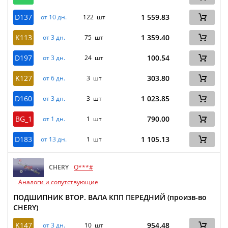
D137
1 559.83
от 10 дн.
122 шт
K113
1 359.40
от 3 дн.
75 шт
D197
100.54
от 3 дн.
24 шт
K127
303.80
от 6 дн.
3 шт
D160
1 023.85
от 3 дн.
3 шт
BG_1
790.00
от 1 дн.
1 шт
D183
1 105.13
от 13 дн.
1 шт
CHERY
Q***#
Аналоги и сопутствующие
ПОДШИПНИК ВТОР. ВАЛА КПП ПЕРЕДНИЙ (произв-во
CHERY)
K147
954.48
от 3 дн.
10 шт