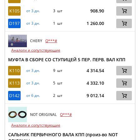
K105
908.90
от 3 дн.
3 шт
D197
1 260.00
от 3 дн.
1 шт
CHERY
Q***#
Аналоги и сопутствующие
МУФТА В СБОРЕ СО СТУПИЦЕЙ 5 ПЕР. ПЕРВ. ВАЛ КПП
K110
4 314.54
от 3 дн.
9 шт
K113
4 332.10
от 3 дн.
5 шт
D142
9 012.14
от 6 дн.
2 шт
NOT ORIGINAL
Q***#
Аналоги и сопутствующие
САЛЬНИК ПЕРВИЧНОГО ВАЛА КПП (произ-во NOT