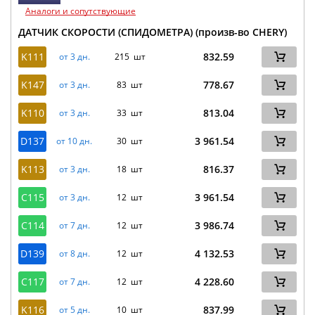
Аналоги и сопутствующие
ДАТЧИК СКОРОСТИ (СПИДОМЕТРА) (произв-во CHERY)
K111
832.59
от 3 дн.
215 шт
K147
778.67
от 3 дн.
83 шт
K110
813.04
от 3 дн.
33 шт
D137
3 961.54
от 10 дн.
30 шт
K113
816.37
от 3 дн.
18 шт
C115
3 961.54
от 3 дн.
12 шт
C114
3 986.74
от 7 дн.
12 шт
D139
4 132.53
от 8 дн.
12 шт
C117
4 228.60
от 7 дн.
12 шт
K116
837.99
от 5 дн.
10 шт