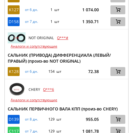
K127
1 074.00
от 6 дн.
1 шт
D158
1 350.71
от 7 дн.
1 шт
NOT ORIGINAL
Q***#
Аналоги и сопутствующие
САЛЬНИК (ПРИВОДА) ДИФФЕРЕНЦИАЛА (ЛЕВЫЙ/
ПРАВЫЙ) (произ-во NOT ORIGINAL)
K128
72.38
от 6 дн.
154 шт
CHERY
Q***6
Аналоги и сопутствующие
САЛЬНИК ПЕРВИЧНОГО ВАЛА КПП (произ-во CHERY)
D139
955.05
от 8 дн.
129 шт
C117
1 081.78
от 7 дн.
129 шт