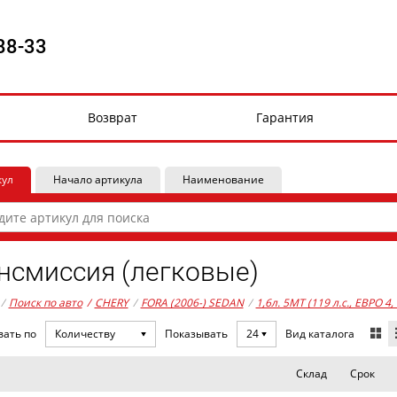
88-33
Возврат
Гарантия
кул
Начало артикула
Наименование
нсмиссия (легковые)
/
Поиск по авто
/
CHERY
/
FORA (2006-) SEDAN
/
1,6л. 5MT (119 л.с., ЕВРО 4
Вид каталога
вать по
Количеству
Показывать
24
Склад
Срок