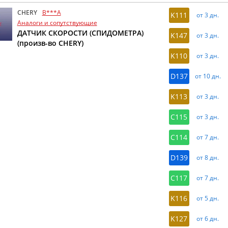
CHERY
B***A
K111
от 3 дн.
Аналоги и сопутствующие
ДАТЧИК СКОРОСТИ (СПИДОМЕТРА)
K147
от 3 дн.
(произв-во CHERY)
K110
от 3 дн.
D137
от 10 дн.
K113
от 3 дн.
C115
от 3 дн.
C114
от 7 дн.
D139
от 8 дн.
C117
от 7 дн.
K116
от 5 дн.
K127
от 6 дн.