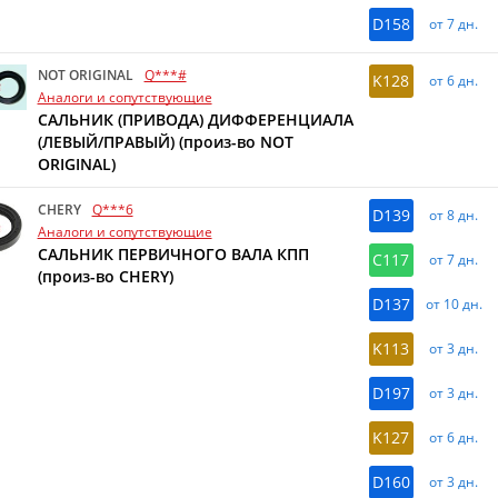
D158
от 7 дн.
NOT ORIGINAL
Q***#
K128
от 6 дн.
Аналоги и сопутствующие
САЛЬНИК (ПРИВОДА) ДИФФЕРЕНЦИАЛА
(ЛЕВЫЙ/ПРАВЫЙ) (произ-во NOT
ORIGINAL)
CHERY
Q***6
D139
от 8 дн.
Аналоги и сопутствующие
САЛЬНИК ПЕРВИЧНОГО ВАЛА КПП
C117
от 7 дн.
(произ-во CHERY)
D137
от 10 дн.
K113
от 3 дн.
D197
от 3 дн.
K127
от 6 дн.
D160
от 3 дн.