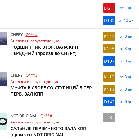
BG_1
от 1 дн.
D183
от 13 дн.
CHERY
Q***#
K147
от 3 дн.
Аналоги и сопутствующие
ПОДШИПНИК ВТОР. ВАЛА КПП
K105
от 3 дн.
ПЕРЕДНИЙ (произв-во CHERY)
D197
от 3 дн.
CHERY
Q***#
K110
от 3 дн.
Аналоги и сопутствующие
МУФТА В СБОРЕ СО СТУПИЦЕЙ 5 ПЕР.
K113
от 3 дн.
ПЕРВ. ВАЛ КПП
D142
от 6 дн.
NOT ORIGINAL
Q***#
ПЗ
Аналоги и сопутствующие
САЛЬНИК ПЕРВИЧНОГО ВАЛА КПП
(произ-во NOT ORIGINAL)