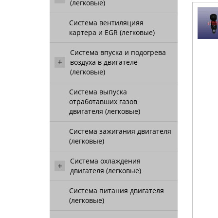
(легковые)
Система вентиляцияя
картера и EGR (легковые)
Система впуска и подогрева
воздуха в двигателе
(легковые)
Система выпуска
отработавших газов
двигателя (легковые)
Система зажигания двигателя
(легковые)
Система охлаждения
двигателя (легковые)
Система питания двигателя
(легковые)