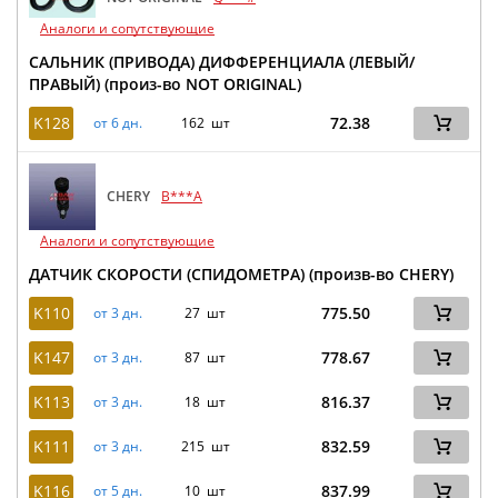
Аналоги и сопутствующие
САЛЬНИК (ПРИВОДА) ДИФФЕРЕНЦИАЛА (ЛЕВЫЙ/
ПРАВЫЙ) (произ-во NOT ORIGINAL)
K128
72.38
от 6 дн.
162 шт
CHERY
B***A
Аналоги и сопутствующие
ДАТЧИК СКОРОСТИ (СПИДОМЕТРА) (произв-во CHERY)
K110
775.50
от 3 дн.
27 шт
K147
778.67
от 3 дн.
87 шт
K113
816.37
от 3 дн.
18 шт
K111
832.59
от 3 дн.
215 шт
K116
837.99
от 5 дн.
10 шт