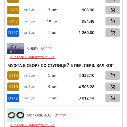
K105
908.90
от 3 дн.
3 шт
K147
954.48
от 3 дн.
10 шт
D197
1 260.00
от 3 дн.
1 шт
CHERY
Q***#
Аналоги и сопутствующие
МУФТА В СБОРЕ СО СТУПИЦЕЙ 5 ПЕР. ПЕРВ. ВАЛ КПП
K113
4 332.10
от 3 дн.
5 шт
K110
4 505.28
от 3 дн.
9 шт
D142
9 012.14
от 6 дн.
2 шт
NOT ORIGINAL
Q***#
Аналоги и сопутствующие