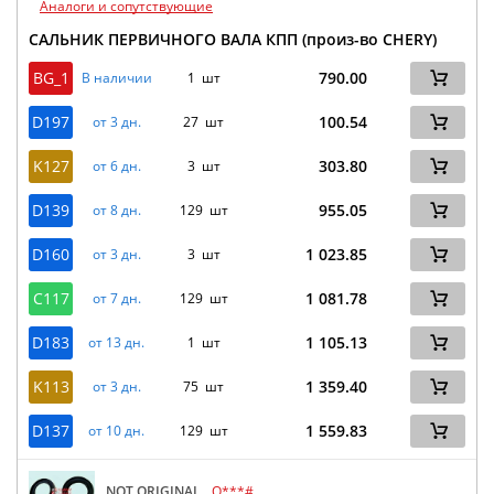
Аналоги и сопутствующие
САЛЬНИК ПЕРВИЧНОГО ВАЛА КПП (произ-во CHERY)
BG_1
790.00
В наличии
1 шт
D197
100.54
от 3 дн.
27 шт
K127
303.80
от 6 дн.
3 шт
D139
955.05
от 8 дн.
129 шт
D160
1 023.85
от 3 дн.
3 шт
C117
1 081.78
от 7 дн.
129 шт
D183
1 105.13
от 13 дн.
1 шт
K113
1 359.40
от 3 дн.
75 шт
D137
1 559.83
от 10 дн.
129 шт
NOT ORIGINAL
Q***#