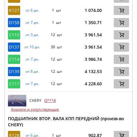
K127
1 074.00
от 6 дн.
1 шт
D158
1 350.71
от 7 дн.
1 шт
C115
3 961.54
от 3 дн.
12 шт
D137
3 961.54
от 10 дн.
30 шт
C114
3 986.74
от 7 дн.
12 шт
D139
4 132.53
от 8 дн.
12 шт
C117
4 228.60
от 7 дн.
12 шт
CHERY
Q***#
Аналоги и сопутствующие
ПОДШИПНИК ВТОР. ВАЛА КПП ПЕРЕДНИЙ (произв-во
CHERY)
K128
902.87
от 6 дн.
1 шт