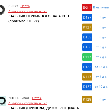
CHERY
Q***6
BG_1
В наличии
Аналоги и сопутствующие
САЛЬНИК ПЕРВИЧНОГО ВАЛА КПП
D197
от 3 дн.
(произ-во CHERY)
K127
от 6 дн.
D139
от 8 дн.
D160
от 3 дн.
C117
от 7 дн.
D183
от 13 дн.
K113
от 3 дн.
D137
от 10 дн.
NOT ORIGINAL
Q***#
K128
от 6 дн.
Аналоги и сопутствующие
САЛЬНИК (ПРИВОДА) ДИФФЕРЕНЦИАЛА