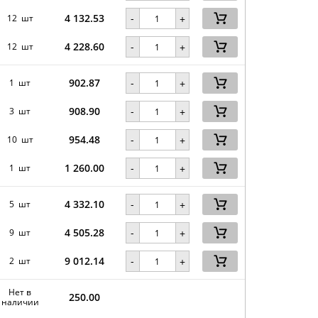
4 132.53
-
12 шт
+
4 228.60
-
12 шт
+
902.87
-
1 шт
+
908.90
-
3 шт
+
954.48
-
10 шт
+
1 260.00
-
1 шт
+
4 332.10
-
5 шт
+
4 505.28
-
9 шт
+
9 012.14
-
2 шт
+
Нет в
250.00
наличии