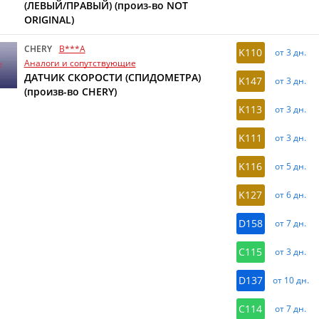
(ЛЕВЫЙ/ПРАВЫЙ) (произ-во NOT
ORIGINAL)
CHERY
B***A
K110
от 3 дн.
Аналоги и сопутствующие
ДАТЧИК СКОРОСТИ (СПИДОМЕТРА)
K147
от 3 дн.
(произв-во CHERY)
K113
от 3 дн.
K111
от 3 дн.
K116
от 5 дн.
K127
от 6 дн.
D158
от 7 дн.
C115
от 3 дн.
D137
от 10 дн.
C114
от 7 дн.