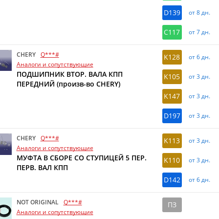
D139
от 8 дн.
C117
от 7 дн.
CHERY
Q***#
K128
от 6 дн.
Аналоги и сопутствующие
ПОДШИПНИК ВТОР. ВАЛА КПП
K105
от 3 дн.
ПЕРЕДНИЙ (произв-во CHERY)
K147
от 3 дн.
D197
от 3 дн.
CHERY
Q***#
K113
от 3 дн.
Аналоги и сопутствующие
МУФТА В СБОРЕ СО СТУПИЦЕЙ 5 ПЕР.
K110
от 3 дн.
ПЕРВ. ВАЛ КПП
D142
от 6 дн.
NOT ORIGINAL
Q***#
ПЗ
Аналоги и сопутствующие