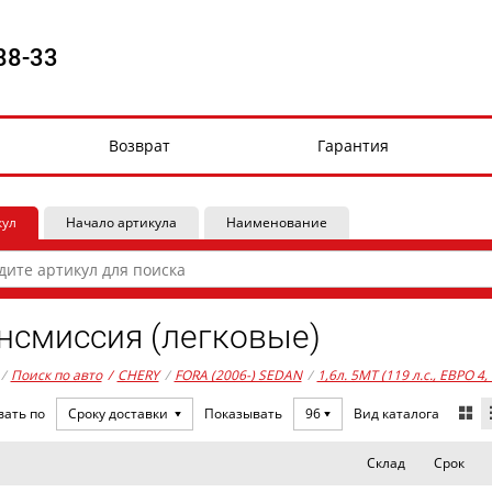
88-33
Возврат
Гарантия
кул
Начало артикула
Наименование
нсмиссия (легковые)
/
Поиск по авто
/
CHERY
/
FORA (2006-) SEDAN
/
1,6л. 5MT (119 л.с., ЕВРО 4
Вид каталога
вать по
Сроку доставки
Показывать
96
Склад
Срок