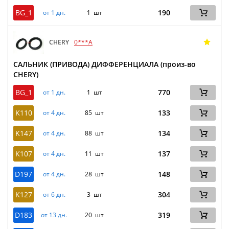
BG_1
190
от 1 дн.
1 шт
CHERY
0***A
САЛЬНИК (ПРИВОДА) ДИФФЕРЕНЦИАЛА (произ-во
CHERY)
BG_1
770
от 1 дн.
1 шт
K110
133
от 4 дн.
85 шт
K147
134
от 4 дн.
88 шт
K107
137
от 4 дн.
11 шт
D197
148
от 4 дн.
28 шт
K127
304
от 6 дн.
3 шт
D183
319
от 13 дн.
20 шт