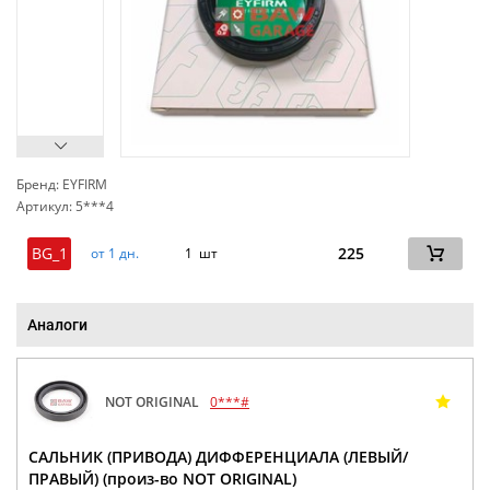
Бренд: EYFIRM
Артикул: 5***4
сп
BG_1
225
от 1 дн.
1 шт
Аналоги
NOT ORIGINAL
0***#
САЛЬНИК (ПРИВОДА) ДИФФЕРЕНЦИАЛА (ЛЕВЫЙ/
ПРАВЫЙ) (произ-во NOT ORIGINAL)