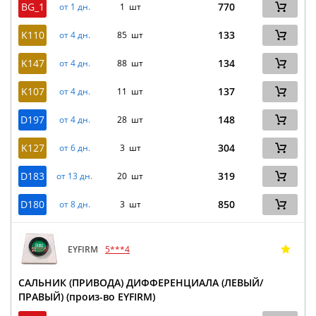
BG_1
770
от 1 дн.
1 шт
K110
133
от 4 дн.
85 шт
K147
134
от 4 дн.
88 шт
K107
137
от 4 дн.
11 шт
D197
148
от 4 дн.
28 шт
K127
304
от 6 дн.
3 шт
D183
319
от 13 дн.
20 шт
D180
850
от 8 дн.
3 шт
EYFIRM
5***4
САЛЬНИК (ПРИВОДА) ДИФФЕРЕНЦИАЛА (ЛЕВЫЙ/
ПРАВЫЙ) (произ-во EYFIRM)