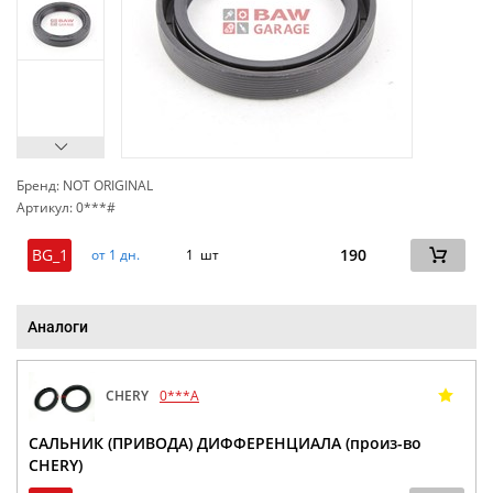
Бренд: NOT ORIGINAL
Артикул: 0***#
сп
BG_1
190
от 1 дн.
1 шт
Аналоги
CHERY
0***A
САЛЬНИК (ПРИВОДА) ДИФФЕРЕНЦИАЛА (произ-во
CHERY)