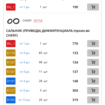
BG_1
190
от 1 дн.
1 шт
CHERY
0***A
САЛЬНИК (ПРИВОДА) ДИФФЕРЕНЦИАЛА (произ-во
CHERY)
BG_1
770
от 1 дн.
1 шт
K110
133
от 4 дн.
85 шт
K147
134
от 4 дн.
98 шт
K107
137
от 4 дн.
11 шт
D197
148
от 4 дн.
28 шт
K127
304
от 6 дн.
3 шт
D183
319
от 13 дн.
20 шт