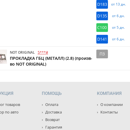
D183
от 13 дн.
D135
от 6 дн.
C100
от 5 дн.
D141
от 6 дн.
NOT ORIGINAL
5***#
ПЗ
ПРОКЛАДКА ГБЦ (МЕТАЛЛ) (2.8) (произв-
во NOT ORIGINAL)
УКЦИЯ
ПОМОЩЬ
КОМПАНИЯ
ог товаров
Оплата
О компании
р по авто
Доставка
Контакты
Возврат
Гарантия