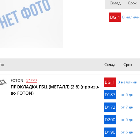
Склад
Срок
BG_1
В наличи
Склад
Срок
ги
FOTON
5***7
BG_1
В наличии
ПРОКЛАДКА ГБЦ (МЕТАЛЛ) (2.8) (произв-
во FOTON)
D187
от 5 дн.
D172
от 7 дн.
D200
от 5 дн.
D190
от 6 дн.