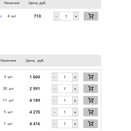
Наличие
Цена, руб.
710
-
и
4 шт
+
Наличие
Цена, руб.
1 660
-
3 шт
+
2 991
-
30 шт
+
4 189
-
11 шт
+
4 270
-
5 шт
+
4 416
-
1 шт
+