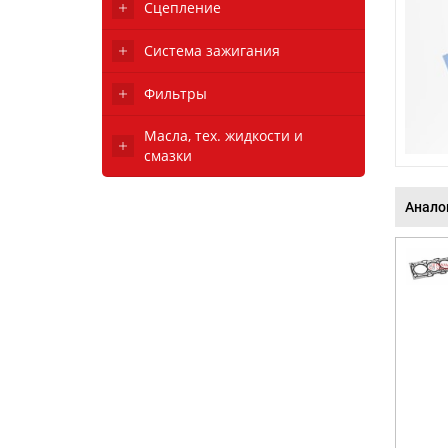
Сцепление
Система зажигания
Фильтры
Масла, тех. жидкости и
смазки
Анало