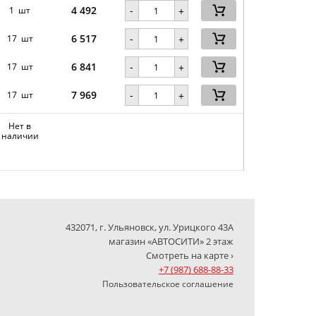
4 492
-
1 шт
+
6 517
-
17 шт
+
6 841
-
17 шт
+
7 969
-
17 шт
+
Нет в
наличии
432071, г. Ульяновск, ул. Урицкого 43А
магазин «АВТОСИТИ» 2 этаж
Смотреть на карте ›
+7 (987) 688-88-33
Пользовательское соглашение