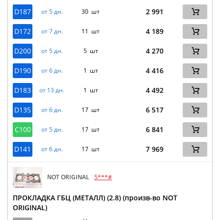
D187
2 991
от 5 дн.
30 шт
D172
4 189
от 7 дн.
11 шт
D200
4 270
от 5 дн.
5 шт
D190
4 416
от 6 дн.
1 шт
D183
4 492
от 13 дн.
1 шт
D135
6 517
от 6 дн.
17 шт
C100
6 841
от 5 дн.
17 шт
D141
7 969
от 6 дн.
17 шт
NOT ORIGINAL
5***#
ПРОКЛАДКА ГБЦ (МЕТАЛЛ) (2.8) (произв-во NOT
ORIGINAL)