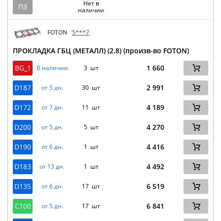
Нет в
ПЗ
наличии
FOTON
5***7
ПРОКЛАДКА ГБЦ (МЕТАЛЛ) (2.8) (произв-во FOTON)
BG_1
1 660
В наличии
3 шт
D187
2 991
от 5 дн.
30 шт
D172
4 189
от 7 дн.
11 шт
D200
4 270
от 5 дн.
5 шт
D190
4 416
от 6 дн.
1 шт
D183
4 492
от 13 дн.
1 шт
D135
6 519
от 6 дн.
17 шт
C100
6 841
от 5 дн.
17 шт