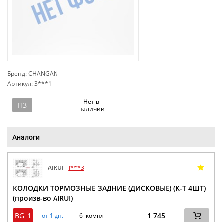
Бренд: CHANGAN
Артикул: 3***1
сп
Нет в
ПЗ
наличии
Аналоги
AIRUI
J***3
КОЛОДКИ ТОРМОЗНЫЕ ЗАДНИЕ (ДИСКОВЫЕ) (К-Т 4ШТ)
(произв-во AIRUI)
BG_1
1 745
от 1 дн.
6 компл