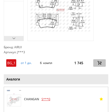
Бренд: AIRUI
Артикул: J***3
сп
BG_1
1 745
от 1 дн.
6 компл
Аналоги
CHANGAN
S***0