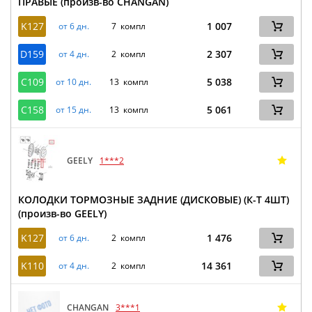
ПРАВЫЕ (произв-во CHANGAN)
K127
1 007
от 6 дн.
7 компл
D159
2 307
от 4 дн.
2 компл
C109
5 038
от 10 дн.
13 компл
C158
5 061
от 15 дн.
13 компл
GEELY
1***2
КОЛОДКИ ТОРМОЗНЫЕ ЗАДНИЕ (ДИСКОВЫЕ) (К-Т 4ШТ)
(произв-во GEELY)
K127
1 476
от 6 дн.
2 компл
K110
14 361
от 4 дн.
2 компл
CHANGAN
3***1