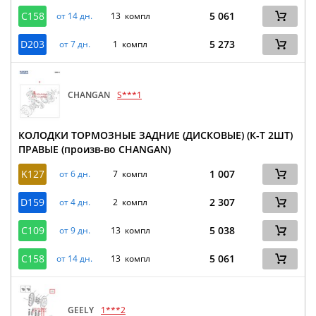
C158
5 061
от 14 дн.
13 компл
D203
5 273
от 7 дн.
1 компл
CHANGAN
S***1
КОЛОДКИ ТОРМОЗНЫЕ ЗАДНИЕ (ДИСКОВЫЕ) (К-Т 2ШТ)
ПРАВЫЕ (произв-во CHANGAN)
K127
1 007
от 6 дн.
7 компл
D159
2 307
от 4 дн.
2 компл
C109
5 038
от 9 дн.
13 компл
C158
5 061
от 14 дн.
13 компл
GEELY
1***2