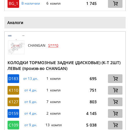
BG_1
1 745
В наличии
6 компл
Аналоги
CHANGAN
S***0
КОЛОДКИ ТОРМОЗНЫЕ ЗАДНИЕ (ДИСКОВЫЕ) (К-Т 2ШТ)
ЛЕВЫЕ (произв-во CHANGAN)
D183
695
от 13 дн.
1 компл
K110
751
от 4 дн.
1 компл
K127
803
от 6 дн.
7 компл
D159
4 145
от 4 дн.
2 компл
C109
5 038
от 9 дн.
13 компл