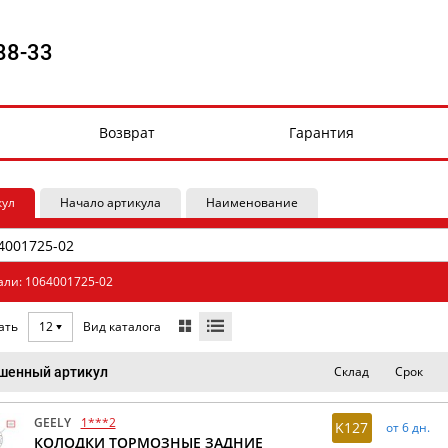
88-33
Возврат
Гарантия
кул
Начало артикула
Наименование
али: 1064001725-02
Вид каталога
ать
12
Склад
Срок
шенный артикул
GEELY
1***2
K127
от 6 дн.
КОЛОДКИ ТОРМОЗНЫЕ ЗАДНИЕ