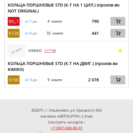
КОЛЬЦА ПОРШНЕВЫЕ STD (К-Т НА 1 ЦИЛ.) (произв-во
NOT ORIGINAL)
BG_1
790
от 1 дн.
4 компл
K128
441
от 6 дн.
32 компл
KIMIKO
L***M
КОЛЬЦА ПОРШНЕВЫЕ STD (К-Т НА ДВИГ.) (произв-во
KIMIKO)
K100
2 078
от 5 дн.
9 компл
432071, г. Ульяновск, ул. Урицкого 43А
магазин «АВТОСИТИ» 2 этаж
Смотреть на карте ›
+7 (987) 688-88-33