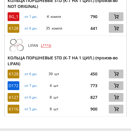
КОЛЬЦА ПОРШНЕВЫЕ STD (К-Т НА 1 ЦИЛ.) (произв-во
NOT ORIGINAL)
BG_1
790
от 1 дн.
4 компл
K128
441
от 6 дн.
35 компл
LIFAN
L***A
КОЛЬЦА ПОРШНЕВЫЕ STD (К-Т НА 1 ЦИЛ.) (произв-во
LIFAN)
K128
450
от 6 дн.
39 шт
D172
773
от 7 дн.
4 шт
K127
827
от 6 дн.
8 шт
K116
900
от 5 дн.
8 шт