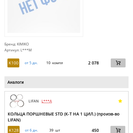
Бренд: KIMIKO
Артикул: L***M
сп
K100
2 078
от 5 дн.
10 компл
Аналоги
LIFAN
L***A
КОЛЬЦА ПОРШНЕВЫЕ STD (К-Т НА 1 ЦИЛ.) (произв-во
LIFAN)
K128
450
от 6 дн.
39 шт