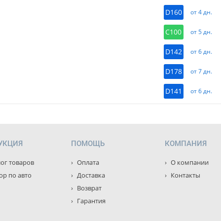
D160
от 4 дн.
C100
от 5 дн.
D142
от 6 дн.
D178
от 7 дн.
D141
от 6 дн.
УКЦИЯ
ПОМОЩЬ
КОМПАНИЯ
ог товаров
Оплата
О компании
р по авто
Доставка
Контакты
Возврат
Гарантия