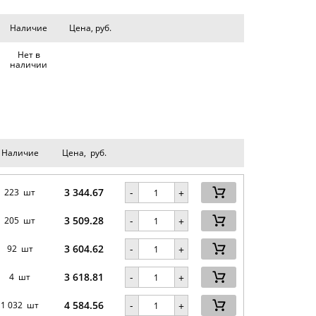
Наличие
Цена, руб.
Нет в
наличии
Наличие
Цена, руб.
3 344.67
-
223 шт
+
3 509.28
-
205 шт
+
3 604.62
-
92 шт
+
3 618.81
-
4 шт
+
4 584.56
-
1 032 шт
+