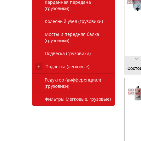
Карданная передача
(грузовики)
Колесный узел (грузовики)
Мосты и передняя балка
(грузовики)
Подвеска (грузовики)
Подвеска (легковые)
Состои
Редуктор (дифференциал)
(грузовики)
Фильтры (легковые, грузовые)