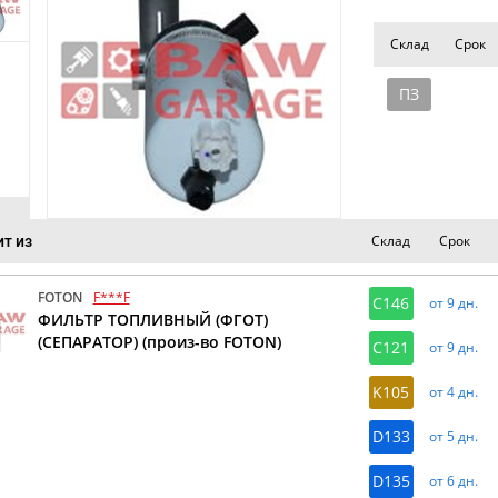
Склад
Срок
ПЗ
Склад
Срок
т из
FOTON
F***F
C146
от 9 дн.
ФИЛЬТР ТОПЛИВНЫЙ (ФГОТ)
(СЕПАРАТОР) (произ-во FOTON)
C121
от 9 дн.
K105
от 4 дн.
D133
от 5 дн.
D135
от 6 дн.