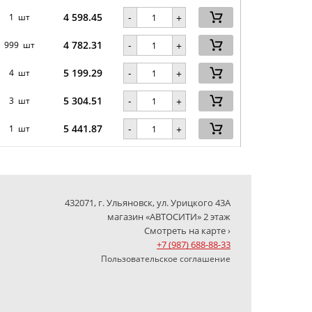
4 598.45
-
1 шт
+
4 782.31
-
999 шт
+
5 199.29
-
4 шт
+
5 304.51
-
3 шт
+
5 441.87
-
1 шт
+
432071, г. Ульяновск, ул. Урицкого 43А
магазин «АВТОСИТИ» 2 этаж
Смотреть на карте ›
+7 (987) 688-88-33
Пользовательское соглашение