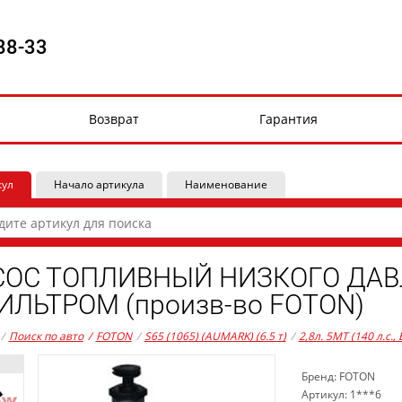
88-33
Возврат
Гарантия
кул
Начало артикула
Наименование
ОС ТОПЛИВНЫЙ НИЗКОГО ДАВЛ
ИЛЬТРОМ (произв-во FOTON)
/
Поиск по авто
/
FOTON
/
S65 (1065) (AUMARK) (6.5 т)
/
2,8л. 5MT (140 л.с.,
Бренд: FOTON
Артикул: 1***6