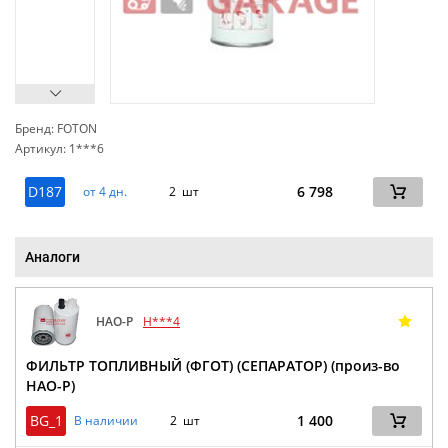
Бренд: FOTON
Артикул: 1***6
сп
D187
6 798
от 4 дн.
2 шт
Аналоги
HAO-P
H***4
ФИЛЬТР ТОПЛИВНЫЙ (ФГОТ) (СЕПАРАТОР) (произ-во
HAO-P)
BG_1
1 400
В наличии
2 шт