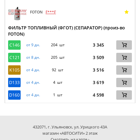
FOTON
F***F
ФИЛЬТР ТОПЛИВНЫЙ (ФГОТ) (СЕПАРАТОР) (произ-во
FOTON)
C146
3 345
от 9 дн.
204 шт
C121
3 509
от 8 дн.
205 шт
K105
3 516
от 4 дн.
92 шт
D133
3 619
от 4 дн.
4 шт
D160
4 598
от 4 дн.
1 шт
432071, г. Ульяновск, ул. Урицкого 43А
магазин «АВТОСИТИ» 2 этаж
Смотреть на карте ›