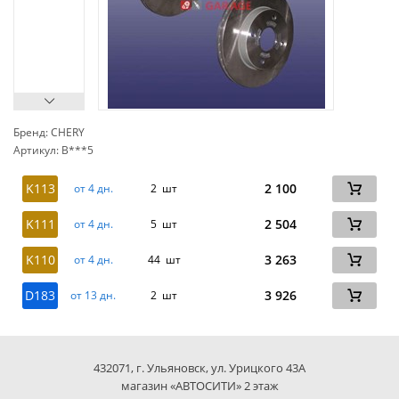
Бренд: CHERY
Артикул: B***5
сп
K113
2 100
от 4 дн.
2 шт
K111
2 504
от 4 дн.
5 шт
K110
3 263
от 4 дн.
44 шт
D183
3 926
от 13 дн.
2 шт
432071, г. Ульяновск, ул. Урицкого 43А
магазин «АВТОСИТИ» 2 этаж