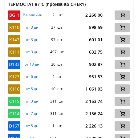
ТЕРМОСТАТ 87°C (произв-во CHERY)
BG_1
2 260.00
В наличии
2 шт
K110
598.59
от 3 дн.
37 шт
K147
601.01
от 3 дн.
97 шт
K111
632.75
от 3 дн.
497 шт
D183
902.87
от 13 дн.
20 шт
K127
951.53
от 6 дн.
4 шт
K116
1 061.03
от 5 дн.
10 шт
C115
2 153.74
от 3 дн.
311 шт
C114
2 156.24
от 7 дн.
311 шт
D167
2 226.13
от 5 дн.
1 шт