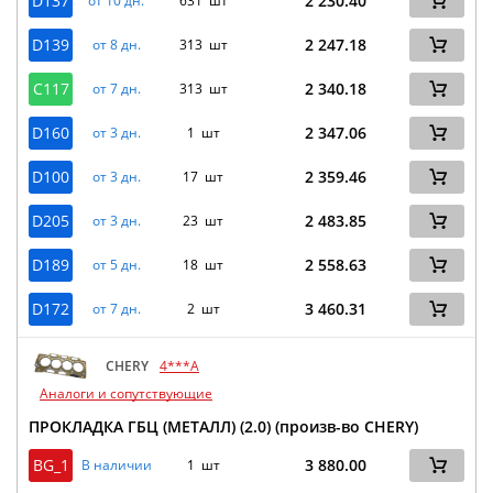
D137
2 230.40
от 10 дн.
631 шт
D139
2 247.18
от 8 дн.
313 шт
C117
2 340.18
от 7 дн.
313 шт
D160
2 347.06
от 3 дн.
1 шт
D100
2 359.46
от 3 дн.
17 шт
D205
2 483.85
от 3 дн.
23 шт
D189
2 558.63
от 5 дн.
18 шт
D172
3 460.31
от 7 дн.
2 шт
CHERY
4***A
Аналоги и сопутствующие
ПРОКЛАДКА ГБЦ (МЕТАЛЛ) (2.0) (произв-во CHERY)
BG_1
3 880.00
В наличии
1 шт