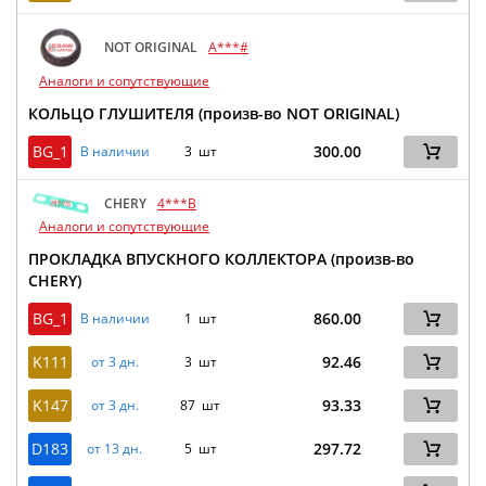
NOT ORIGINAL
A***#
Аналоги и сопутствующие
КОЛЬЦО ГЛУШИТЕЛЯ (произв-во NOT ORIGINAL)
BG_1
300.00
В наличии
3 шт
CHERY
4***B
Аналоги и сопутствующие
ПРОКЛАДКА ВПУСКНОГО КОЛЛЕКТОРА (произв-во
CHERY)
BG_1
860.00
В наличии
1 шт
K111
92.46
от 3 дн.
3 шт
K147
93.33
от 3 дн.
87 шт
D183
297.72
от 13 дн.
5 шт