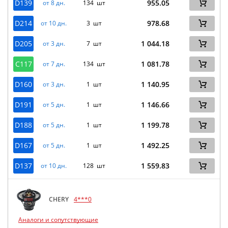
D139
955.05
от 8 дн.
134 шт
D214
978.68
от 10 дн.
3 шт
D205
1 044.18
от 3 дн.
7 шт
C117
1 081.78
от 7 дн.
134 шт
D160
1 140.95
от 3 дн.
1 шт
D191
1 146.66
от 5 дн.
1 шт
D188
1 199.78
от 5 дн.
1 шт
D167
1 492.25
от 5 дн.
1 шт
D137
1 559.83
от 10 дн.
128 шт
CHERY
4***0
Аналоги и сопутствующие