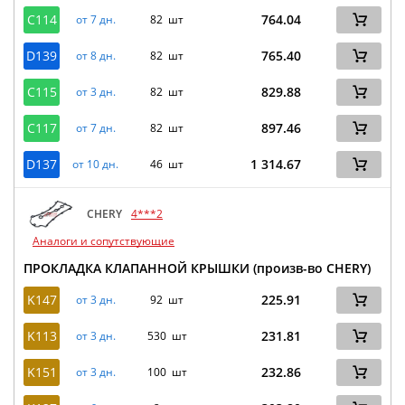
C114
764.04
от 7 дн.
82 шт
D139
765.40
от 8 дн.
82 шт
C115
829.88
от 3 дн.
82 шт
C117
897.46
от 7 дн.
82 шт
D137
1 314.67
от 10 дн.
46 шт
CHERY
4***2
Аналоги и сопутствующие
ПРОКЛАДКА КЛАПАННОЙ КРЫШКИ (произв-во CHERY)
K147
225.91
от 3 дн.
92 шт
K113
231.81
от 3 дн.
530 шт
K151
232.86
от 3 дн.
100 шт