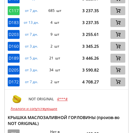
C117
3 237.35
от 7 дн.
685 шт
D183
3 237.35
от 13 дн.
4 шт
D203
3 255.61
от 7 дн.
9 шт
D160
3 345.25
от 3 дн.
2 шт
D189
3 446.26
от 5 дн.
21 шт
D205
3 590.82
от 3 дн.
34 шт
D172
4 708.27
от 7 дн.
2 шт
NOT ORIGINAL
4***#
Аналоги и сопутствующие
КРЫШКА МАСЛОЗАЛИВНОЙ ГОРЛОВИНЫ (произв-во
NOT ORIGINAL)
Нет в