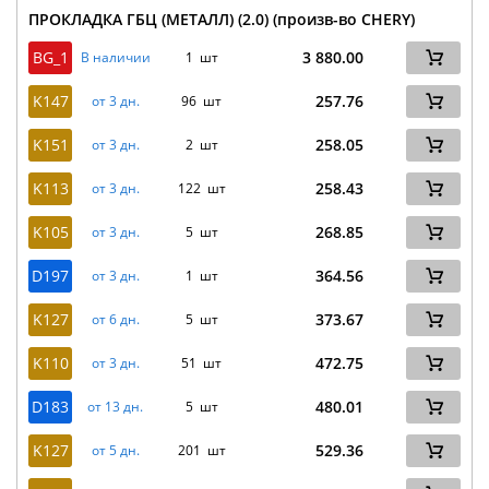
ПРОКЛАДКА ГБЦ (МЕТАЛЛ) (2.0) (произв-во CHERY)
BG_1
3 880.00
В наличии
1 шт
K147
257.76
от 3 дн.
96 шт
K151
258.05
от 3 дн.
2 шт
K113
258.43
от 3 дн.
122 шт
K105
268.85
от 3 дн.
5 шт
D197
364.56
от 3 дн.
1 шт
K127
373.67
от 6 дн.
5 шт
K110
472.75
от 3 дн.
51 шт
D183
480.01
от 13 дн.
5 шт
K127
529.36
от 5 дн.
201 шт