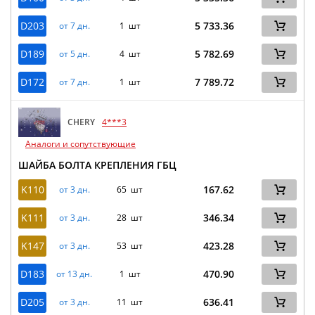
D203
5 733.36
от 7 дн.
1 шт
D189
5 782.69
от 5 дн.
4 шт
D172
7 789.72
от 7 дн.
1 шт
CHERY
4***3
Аналоги и сопутствующие
ШАЙБА БОЛТА КРЕПЛЕНИЯ ГБЦ
K110
167.62
от 3 дн.
65 шт
K111
346.34
от 3 дн.
28 шт
K147
423.28
от 3 дн.
53 шт
D183
470.90
от 13 дн.
1 шт
D205
636.41
от 3 дн.
11 шт