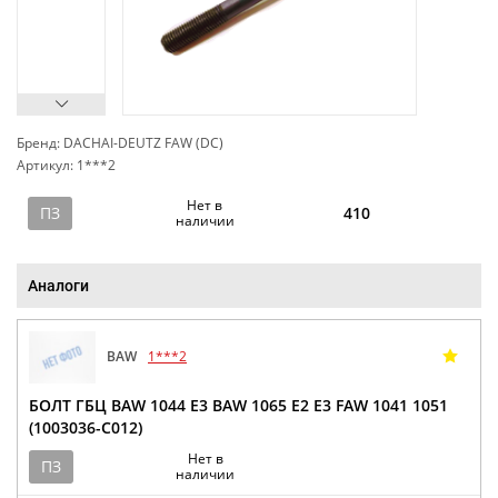
Бренд: DACHAI-DEUTZ FAW (DC)
Артикул: 1***2
сп
Нет в
ПЗ
410
наличии
Аналоги
BAW
1***2
БОЛТ ГБЦ BAW 1044 E3 BAW 1065 E2 Е3 FAW 1041 1051
(1003036-C012)
Нет в
ПЗ
наличии