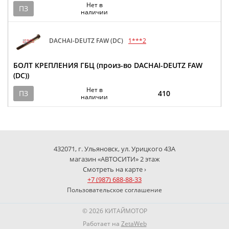
Нет в
ПЗ
наличии
DACHAI-DEUTZ FAW (DC)
1***2
БОЛТ КРЕПЛЕНИЯ ГБЦ (произ-во DACHAI-DEUTZ FAW
(DC))
Нет в
ПЗ
410
наличии
432071, г. Ульяновск, ул. Урицкого 43А
магазин «АВТОСИТИ» 2 этаж
Смотреть на карте ›
+7 (987) 688-88-33
Пользовательское соглашение
© 2026 КИТАЙМОТОР
Работает на
ZetaWeb